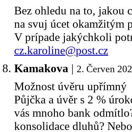
Bez ohledu na to, jakou cá
na svuj úcet okamžitým 
V prípade jakýchkoli pot
cz.karoline@post.cz
Kamakova
|
2. Červen 202
Možnost úvěru upřímný
Půjčka a úvěr s 2 % úrok
vás mnoho bank odmítlo?
konsolidace dluhů? Nebo 