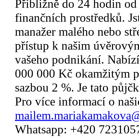
Přibližně do 24 hodin od
finančních prostředků. J
manažer malého nebo stř
přístup k našim úvěrový
vašeho podnikání. Nabíz
000 000 Kč okamžitým p
sazbou 2 %. Je tato půjč
Pro více informací o naš
mailem.mariakamakova@
Whatsapp: +420 723105