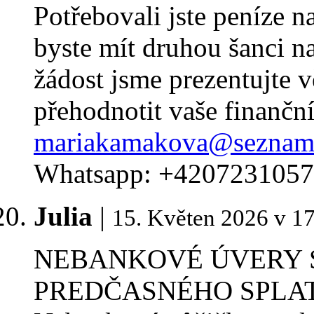
Potřebovali jste peníze n
byste mít druhou šanci na
žádost jsme prezentujte vě
přehodnotit vaše finanční
mariakamakova@seznam
Whatsapp: +420723105
Julia
|
15. Květen 2026 v 1
NEBANKOVÉ ÚVERY 
PREDČASNÉHO SPLA