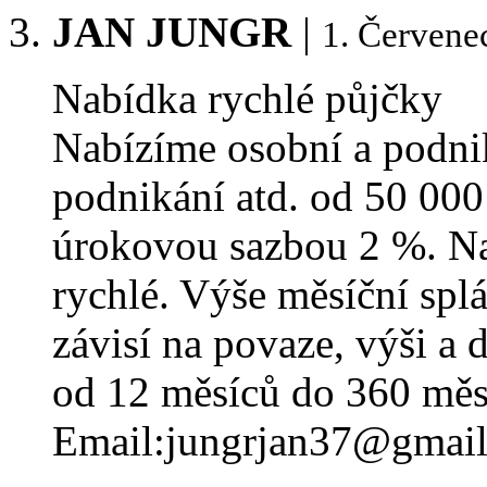
JAN JUNGR
|
1. Červene
Nabídka rychlé půjčky
Nabízíme osobní a podnik
podnikání atd. od 50 000
úrokovou sazbou 2 %. Na
rychlé. Výše měsíční spl
závisí na povaze, výši a 
od 12 měsíců do 360 měsí
Email:jungrjan37@gmai