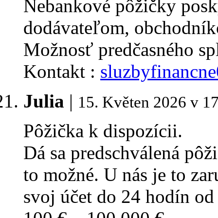
Nebankové pôžičky posk
dodávateľom, obchodník
Možnosť predčasného spl
Kontakt :
sluzbyfinancn
Julia
|
15. Květen 2026 v 1
Pôžička k dispozícii.
Dá sa predschválená pôž
to možné. U nás je to za
svoj účet do 24 hodín od 