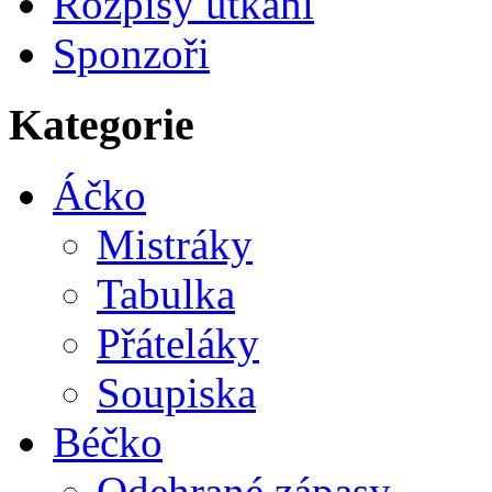
Rozpisy utkání
Sponzoři
Kategorie
Áčko
Mistráky
Tabulka
Přáteláky
Soupiska
Béčko
Odehrané zápasy