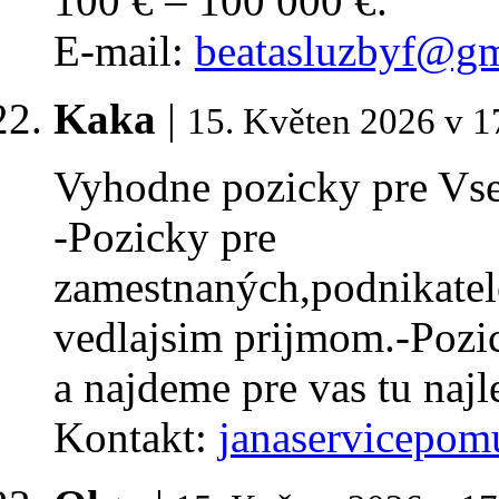
100 € – 100 000 €.
E-mail:
beatasluzbyf@gm
Kaka
|
15. Květen 2026 v 1
Vyhodne pozicky pre Vse
-Pozicky pre
zamestnaných,podnikate
vedlajsim prijmom.-Pozic
a najdeme pre vas tu najl
Kontakt:
janaservicepo