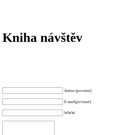
Kniha návštěv
Jméno (povinné)
E-mail(povinné)
WWW