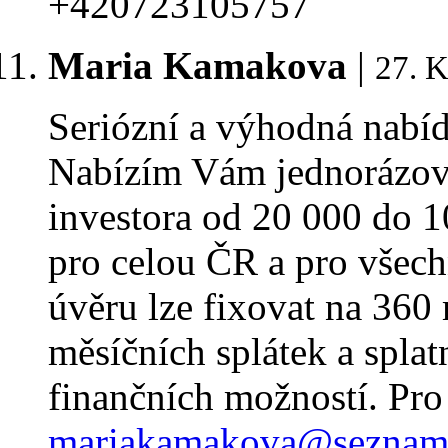
+420723105757
Maria Kamakova
|
27. K
Seriózní a výhodná nabí
Nabízím Vám jednorázov
investora od 20 000 do 1
pro celou ČR a pro všech
úvěru lze fixovat na 360
měsíčních splátek a splat
finančních možností. Pro
mariakamakova@seznam