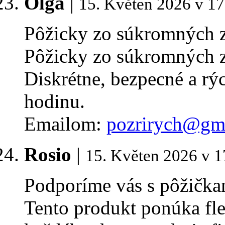
Olga
|
15. Květen 2026 v 17
Pôžicky zo súkromných 
Pôžicky zo súkromných 
Diskrétne, bezpecné a rý
hodinu.
Emailom:
pozrirych@gm
Rosio
|
15. Květen 2026 v 1
Podporíme vás s pôžička
Tento produkt ponúka fle