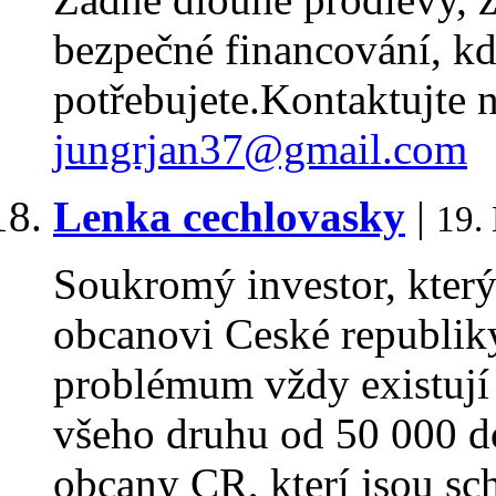
bezpečné financování, kd
potřebujete.Kontaktujte n
jungrjan37@gmail.com
Lenka cechlovasky
|
19.
Soukromý investor, kter
obcanovi Ceské republiky
problémum vždy existují
všeho druhu od 50 000 d
obcany CR, kterí jsou sc