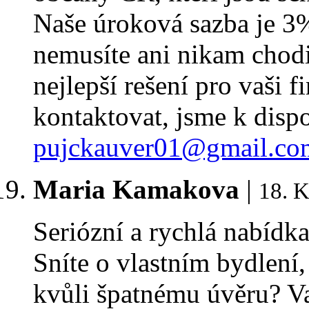
Naše úroková sazba je 3%
nemusíte ani nikam chod
nejlepší rešení pro vaši f
kontaktovat, jsme k disp
pujckauver01@gmail.co
Maria Kamakova
|
18. K
Seriózní a rychlá nabídk
Sníte o vlastním bydlení
kvůli špatnému úvěru? Va