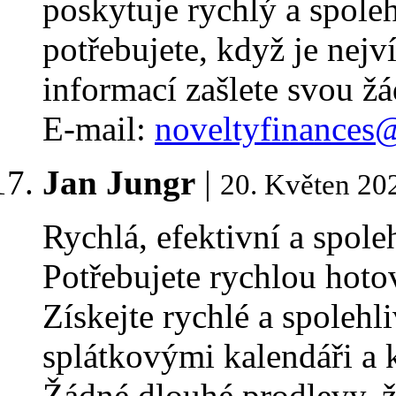
poskytuje rychlý a spole
potřebujete, když je nejv
informací zašlete svou žá
E-mail:
noveltyfinances
Jan Jungr
|
20. Květen 20
Rychlá, efektivní a spole
Potřebujete rychlou hoto
Získejte rychlé a spolehl
splátkovými kalendáři a
Žádné dlouhé prodlevy, ž