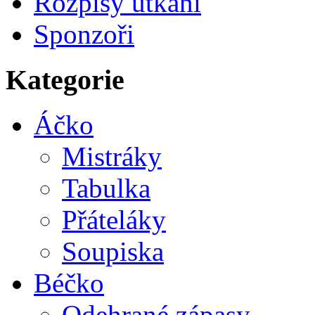
Rozpisy utkání
Sponzoři
Kategorie
Áčko
Mistráky
Tabulka
Přáteláky
Soupiska
Béčko
Odehrané zápasy