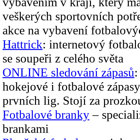
vybavením v kraji, který m
veškerých sportovních potř
akce na vybavení fotbalový
Hattrick
: internetový fotba
se soupeři z celého světa
ONLINE sledování zápasů
:
hokejové i fotbalové zápasy 
prvních lig. Stojí za prozk
Fotbalové branky
– special
brankami