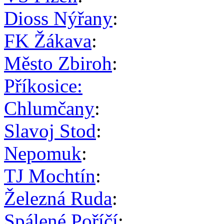
Dioss Nýřany
:
FK Žákava
:
Město Zbiroh
:
Příkosice:
Chlumčany
:
Slavoj Stod
:
Nepomuk
:
TJ Mochtín
:
Železná Ruda
:
Spálené Poříčí
: