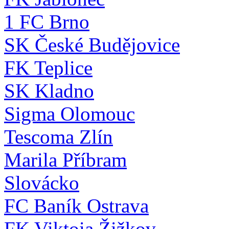
1 FC Brno
SK České Budějovice
FK Teplice
SK Kladno
Sigma Olomouc
Tescoma Zlín
Marila Příbram
Slovácko
FC Baník Ostrava
FK Viktoia Žižkov