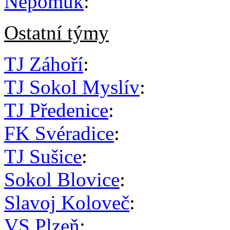
Nepomuk
:
Ostatní týmy
TJ Záhoří
:
TJ Sokol Myslív
:
TJ Předenice
:
FK Svéradice
:
TJ Sušice
:
Sokol Blovice
:
Slavoj Koloveč
:
VS Plzeň
: