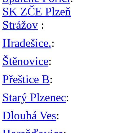
SK ZČE Plzeň
Strážov
:
Hradešice.
:
Štěnovice
:
Přeštice B
:
Starý Plzenec
:
Dlouhá Ves
: