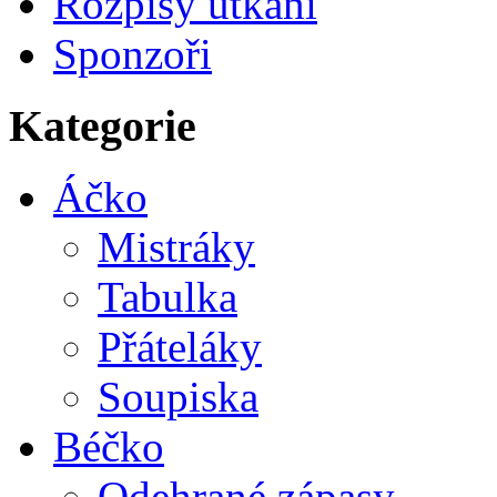
Rozpisy utkání
Sponzoři
Kategorie
Áčko
Mistráky
Tabulka
Přáteláky
Soupiska
Béčko
Odehrané zápasy