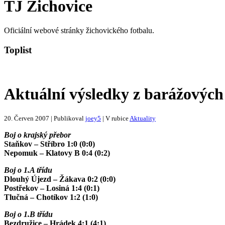
TJ Žichovice
Oficiální webové stránky žichovického fotbalu.
Toplist
Aktuální výsledky z barážových
20. Červen 2007 | Publikoval
joey5
| V rubice
Aktuality
Boj o krajský přebor
Staňkov – Stříbro 1:0 (0:0)
Nepomuk – Klatovy B 0:4 (0:2)
Boj o 1.A třídu
Dlouhý Újezd – Žákava 0:2 (0:0)
Postřekov – Losiná 1:4 (0:1)
Tlučná – Chotíkov 1:2 (1:0)
Boj o 1.B třídu
Bezdružice – Hrádek 4:1 (4:1)