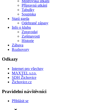
Mistrovská utkání
Přípravná utkání
Tabulky
Soupiska
Stará garda
Odehrané zápasy
Info o klubu
Zpravodaj
Zajímavosti
Historie
Zábava
Rozhovory
Odkazy
Internet pro všechny
MAXTEL s.r.o.
SDH Žichovice
Žichovice.cz
Pravidelní návštěvníci
Přihlásit se