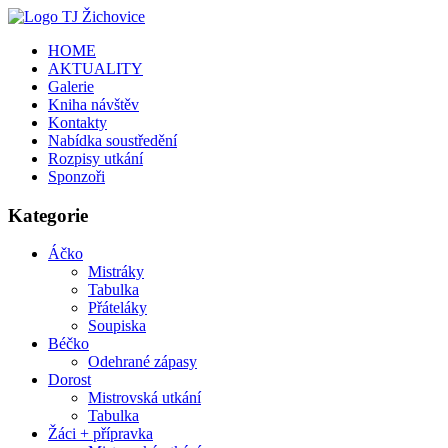
HOME
AKTUALITY
Galerie
Kniha návštěv
Kontakty
Nabídka soustředění
Rozpisy utkání
Sponzoři
Kategorie
Áčko
Mistráky
Tabulka
Přáteláky
Soupiska
Béčko
Odehrané zápasy
Dorost
Mistrovská utkání
Tabulka
Žáci + přípravka