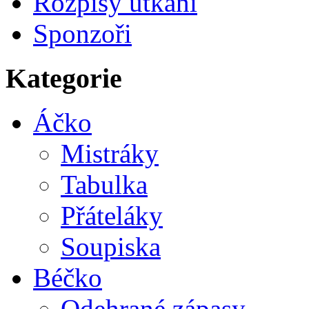
Rozpisy utkání
Sponzoři
Kategorie
Áčko
Mistráky
Tabulka
Přáteláky
Soupiska
Béčko
Odehrané zápasy