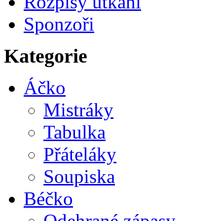
Rozpisy utkání
Sponzoři
Kategorie
Áčko
Mistráky
Tabulka
Přáteláky
Soupiska
Béčko
Odehrané zápasy