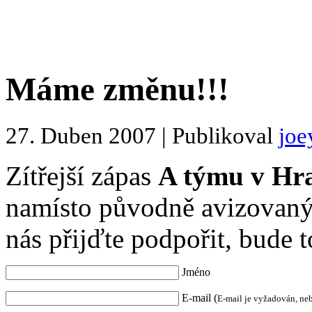
Máme změnu!!!
27. Duben 2007 | Publikoval
joe
Zítřejší zápas
A týmu v Hra
namísto původně avizovaný
nás přijďte podpořit, bude t
Jméno
E-mail (
E-mail je vyžadován, ne