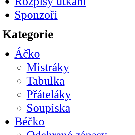
Rozpisy utkání
Sponzoři
Kategorie
Áčko
Mistráky
Tabulka
Přáteláky
Soupiska
Béčko
Odehrané zápasy