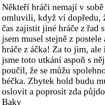
Někteří hráči nemají v sobě
omluvili, když ví dopředu,
čas zajistit jiné hráče z řad
jsem musel stejně z postele
hráče z áčka! Za to jim, al
jsme toto utkání aspoň s ně
poučil, že se můžu spolehno
béčka. Zbytek hold budu m
oslovit a poprosit zda půjdo
Baky