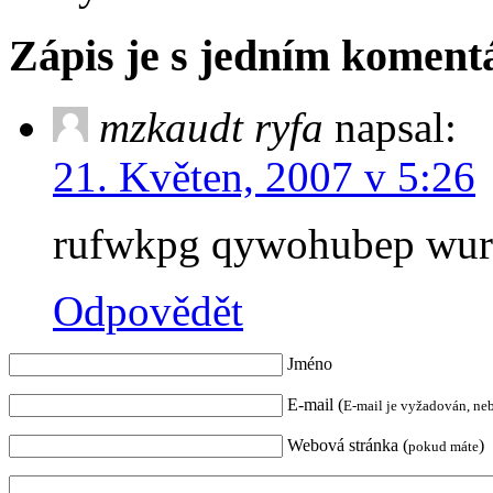
Zápis je s jedním komen
mzkaudt ryfa
napsal:
21. Květen, 2007 v 5:26
rufwkpg qywohubep wurt
Odpovědět
Jméno
E-mail (
E-mail je vyžadován, ne
Webová stránka (
)
pokud máte