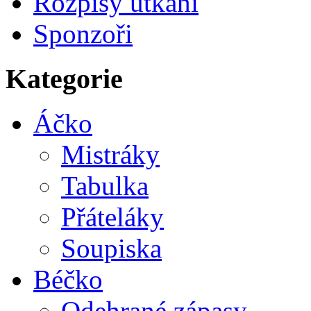
Rozpisy utkání
Sponzoři
Kategorie
Áčko
Mistráky
Tabulka
Přáteláky
Soupiska
Béčko
Odehrané zápasy