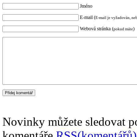
Jméno
E-mail (
E-mail je vyžadován, ne
Webová stránka (
)
pokud máte
Novinky můžete sledovat 
komentáře
RSS(komentářů)