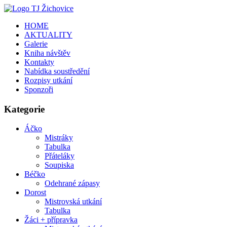
HOME
AKTUALITY
Galerie
Kniha návštěv
Kontakty
Nabídka soustředění
Rozpisy utkání
Sponzoři
Kategorie
Áčko
Mistráky
Tabulka
Přáteláky
Soupiska
Béčko
Odehrané zápasy
Dorost
Mistrovská utkání
Tabulka
Žáci + přípravka