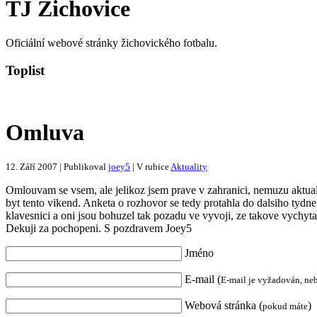
TJ Žichovice
Oficiální webové stránky žichovického fotbalu.
Toplist
Omluva
12. Září 2007 | Publikoval
joey5
| V rubice
Aktuality
Omlouvam se vsem, ale jelikoz jsem prave v zahranici, nemuzu aktualiz
byt tento vikend. Anketa o rozhovor se tedy protahla do dalsiho tydne
klavesnici a oni jsou bohuzel tak pozadu ve vyvoji, ze takove vychy
Dekuji za pochopeni. S pozdravem Joey5
Jméno
E-mail (
E-mail je vyžadován, ne
Webová stránka (
)
pokud máte