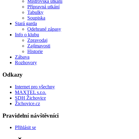
Mistrovská utkání
Přípravná utkání
Tabulky
Soupiska
Stará garda
Odehrané zápasy
Info o klubu
Zpravodaj
Zajímavosti
Historie
Zábava
Rozhovory
Odkazy
Internet pro všechny
MAXTEL s.r.o.
SDH Žichovice
Žichovice.cz
Pravidelní návštěvníci
Přihlásit se