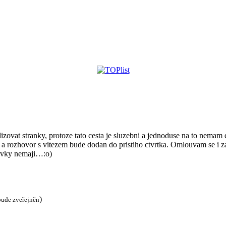
ovat stranky, protoze tato cesta je sluzebni a jednoduse na to nemam d
 a rozhovor s vitezem bude dodan do pristiho ctvrtka. Omlouvam se i za
tavky nemaji…:o)
)
bude zveřejněn