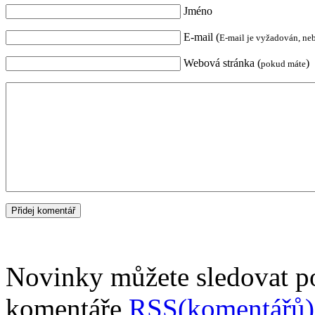
Jméno
E-mail (
E-mail je vyžadován, ne
Webová stránka (
)
pokud máte
Novinky můžete sledovat 
komentáře
RSS(komentářů)