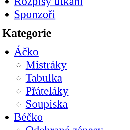
Rozpisy utkání
Sponzoři
Kategorie
Áčko
Mistráky
Tabulka
Přáteláky
Soupiska
Béčko
Odehrané zápasy