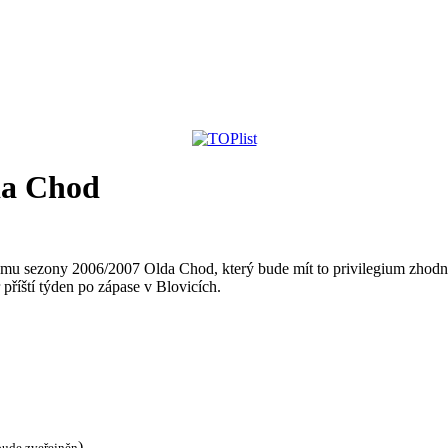
da Chod
 týmu sezony 2006/2007 Olda Chod, který bude mít to privilegium zhodno
říští týden po zápase v Blovicích.
)
bude zveřejněn