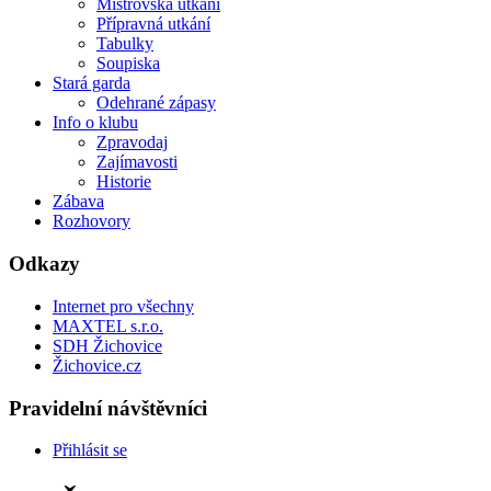
Mistrovská utkání
Přípravná utkání
Tabulky
Soupiska
Stará garda
Odehrané zápasy
Info o klubu
Zpravodaj
Zajímavosti
Historie
Zábava
Rozhovory
Odkazy
Internet pro všechny
MAXTEL s.r.o.
SDH Žichovice
Žichovice.cz
Pravidelní návštěvníci
Přihlásit se