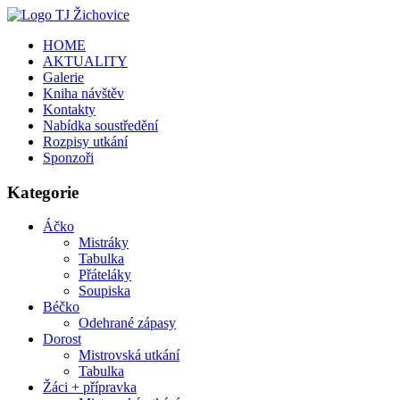
HOME
AKTUALITY
Galerie
Kniha návštěv
Kontakty
Nabídka soustředění
Rozpisy utkání
Sponzoři
Kategorie
Áčko
Mistráky
Tabulka
Přáteláky
Soupiska
Béčko
Odehrané zápasy
Dorost
Mistrovská utkání
Tabulka
Žáci + přípravka