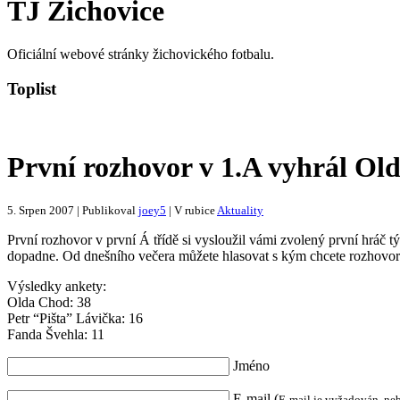
TJ Žichovice
Oficiální webové stránky žichovického fotbalu.
Toplist
První rozhovor v 1.A vyhrál Ol
5. Srpen 2007 | Publikoval
joey5
| V rubice
Aktuality
První rozhovor v první Á třídě si vysloužil vámi zvolený první hráč
dopadne. Od dnešního večera můžete hlasovat s kým chcete rozhovor p
Výsledky ankety:
Olda Chod: 38
Petr “Pišta” Lávička: 16
Fanda Švehla: 11
Jméno
E-mail (
E-mail je vyžadován, ne