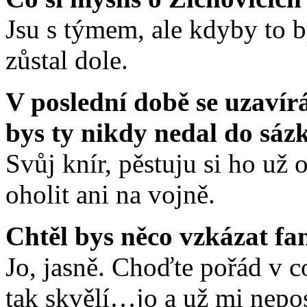
Jsu s týmem, ale kdyby to b
zůstal dole.
V poslední době se uzavír
bys ty nikdy nedal do sáz
Svůj knír, pěstuju si ho už 
oholit ani na vojně.
Chtěl bys něco vzkázat f
Jo, jasně. Choďte pořád v c
tak skvělí…jo a už mi nepos