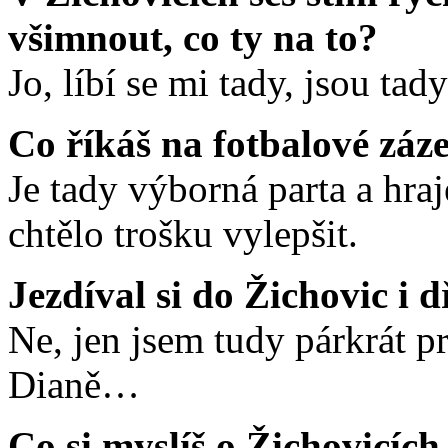
všimnout, co ty na to?
Jo, líbí se mi tady, jsou tad
Co říkáš na fotbalové záz
Je tady výborná parta a hraje
chtělo trošku vylepšit.
Jezdíval si do Žichovic i d
Ne, jen jsem tudy párkrát p
Dianě…
Co si myslíš o Žichovicích