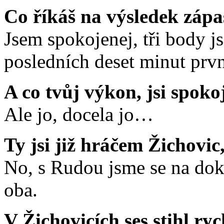
Co říkáš na výsledek záp
Jsem spokojenej, tři body j
posledních deset minut prv
A co tvůj výkon, jsi spoko
Ale jo, docela jo…
Ty jsi již hráčem Žichovic
No, s Rudou jsme se na dok
oba.
V Žichovicích ses stihl ryc