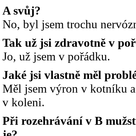
A svůj?
No, byl jsem trochu nervózn
Tak už jsi zdravotně v po
Jo, už jsem v pořádku.
Jaké jsi vlastně měl prob
Měl jsem výron v kotníku a
v koleni.
Při rozehrávání v B mužstv
je?