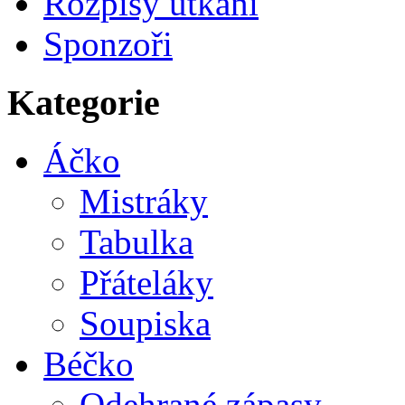
Rozpisy utkání
Sponzoři
Kategorie
Áčko
Mistráky
Tabulka
Přáteláky
Soupiska
Béčko
Odehrané zápasy