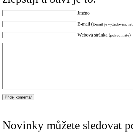
Jméno
E-mail (
E-mail je vyžadován, ne
Webová stránka (
)
pokud máte
Novinky můžete sledovat 