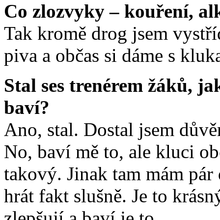
Co zlozvyky – kouření, al
Tak kromě drog jsem vystříd
piva a občas si dáme s klu
Stal ses trenérem žáků, ja
baví?
Ano, stal. Dostal jsem důvě
No, baví mě to, ale kluci ob
takový. Jinak tam mám pár 
hrát fakt slušně. Je to krásný
zlepšují a baví je to.