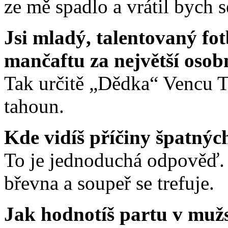
ze mě spadlo a vrátil bych s
Jsi mladý, talentovaný fot
mančaftu za největší osob
Tak určitě „Dědka“ Vencu Tu
tahoun.
Kde vidíš příčiny špatnýc
To je jednoduchá odpověď.
břevna a soupeř se trefuje.
Jak hodnotíš partu v muž