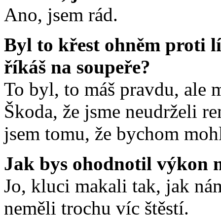
Ano, jsem rád.
Byl to křest ohněm proti l
říkáš na soupeře?
To byl, to máš pravdu, ale m
Škoda, že jsme neudrželi re
jsem tomu, že bychom mohli
Jak bys ohodnotil výkon 
Jo, kluci makali tak, jak ná
neměli trochu víc štěstí.