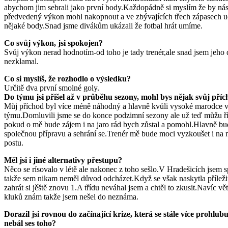
abychom jim sebrali jako první body.Každopádně si myslím že by ná
předvedený výkon mohl nakopnout a ve zbývajících třech zápasech u
nějaké body.Snad jsme divákům ukázali že fotbal hrát umíme.
Co svůj výkon, jsi spokojen?
Svůj výkon nerad hodnotím-od toho je tady trenér,ale snad jsem jeho
nezklamal.
Co si myslíš, že rozhodlo o výsledku?
Určitě dva první smolné goly.
Do týmu jsi přišel až v průběhu sezony, mohl bys nějak svůj pří
Můj příchod byl více méně náhodný a hlavně kvůli vysoké marodce 
týmu.Domluvili jsme se do konce podzimní sezony ale už teď můžu ří
pokud o mě bude zájem i na jaro rád bych zůstal a pomohl.Hlavně bu
společnou přípravu a sehrání se.Trenér mě bude moci vyzkoušet i na
postu.
Měl jsi i jiné alternativy přestupu?
Něco se rísovalo v létě ale nakonec z toho sešlo.V Hradešicích jsem 
takže sem nikam neměl důvod odcházet.Když se však naskytla příleži
zahrát si jěště znovu 1.A třídu neváhal jsem a chtěl to zkusit.Navíc vě
kluků znám takže jsem nešel do neznáma.
Dorazil jsi rovnou do začínající krize, která se stále více prohlubu
nebál ses toho?