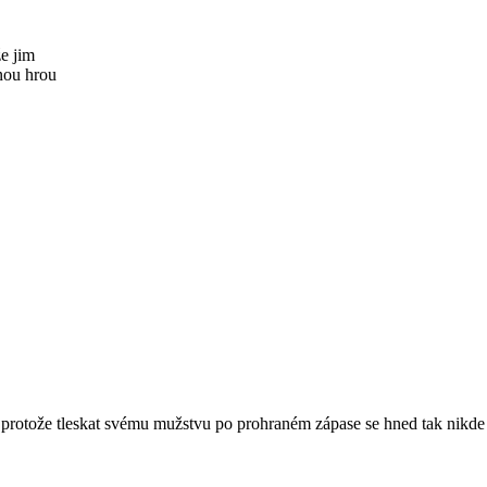
že jim
nou hrou
 protože tleskat svému mužstvu po prohraném zápase se hned tak nikde 