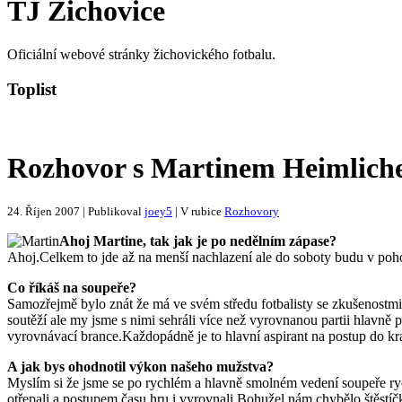
TJ Žichovice
Oficiální webové stránky žichovického fotbalu.
Toplist
Rozhovor s Martinem Heimlic
24. Říjen 2007 | Publikoval
joey5
| V rubice
Rozhovory
Ahoj Martine, tak jak je po nedělním zápase?
Ahoj.Celkem to jde až na menší nachlazení ale do soboty budu v poh
Co říkáš na soupeře?
Samozřejmě bylo znát že má ve svém středu fotbalisty se zkušenostmi
soutěží ale my jsme s nimi sehráli více než vyrovnanou
partii hlavně 
vyrovnávací brance.Každopádně je to hlavní aspirant na postup do kra
A jak bys ohodnotil výkon našeho mužstva?
Myslím si že jsme se po rychlém a hlavně smolném vedení soupeře ry
otřepali a postupem času hru i vyrovnali.Bohužel nám chybělo štěstíč