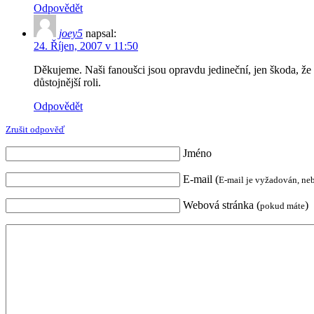
Odpovědět
joey5
napsal:
24. Říjen, 2007 v 11:50
Děkujeme. Naši fanoušci jsou opravdu jedineční, jen škoda, že
důstojnější roli.
Odpovědět
Zrušit odpověď
Jméno
E-mail (
E-mail je vyžadován, ne
Webová stránka (
)
pokud máte