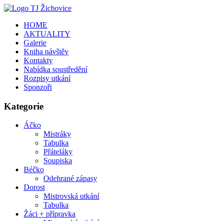
HOME
AKTUALITY
Galerie
Kniha návštěv
Kontakty
Nabídka soustředění
Rozpisy utkání
Sponzoři
Kategorie
Áčko
Mistráky
Tabulka
Přáteláky
Soupiska
Béčko
Odehrané zápasy
Dorost
Mistrovská utkání
Tabulka
Žáci + přípravka