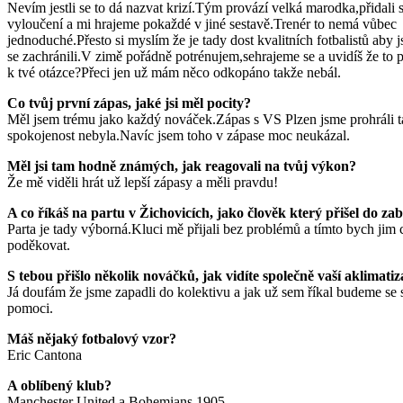
Nevím jestli se to dá nazvat krizí.Tým provází velká marodka,přidali 
vyloučení a mi hrajeme pokaždé v jiné sestavě.Trenér to nemá vůbec
jednoduché.Přesto si myslím že je tady dost kvalitních fotbalistů aby 
se zachránili.V zimě pořádně potrénujem,sehrajeme se a uvidíš že to 
k tvé otázce?Přeci jen už mám něco odkopáno takže nebál.
Co tvůj první zápas, jaké jsi měl pocity?
Měl jsem trému jako každý nováček.Zápas s VS Plzen jsme prohráli 
spokojenost nebyla.Navíc jsem toho v zápase moc neukázal.
Měl jsi tam hodně známých, jak reagovali na tvůj výkon?
Že mě viděli hrát už lepší zápasy a měli pravdu!
A co říkáš na partu v Žichovicích, jako člověk který přišel do za
Parta je tady výborná.Kluci mě přijali bez problémů a tímto bych jim 
poděkovat.
S tebou přišlo několik nováčků, jak vidíte společně vaší aklimatiz
Já doufám že jsme zapadli do kolektivu a jak už sem říkal budeme se 
pomoci.
Máš nějaký fotbalový vzor?
Eric Cantona
A oblíbený klub?
Manchester United a Bohemians 1905