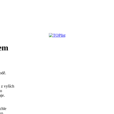
hem
odě.
 z vyších
po
je.
chle
ko