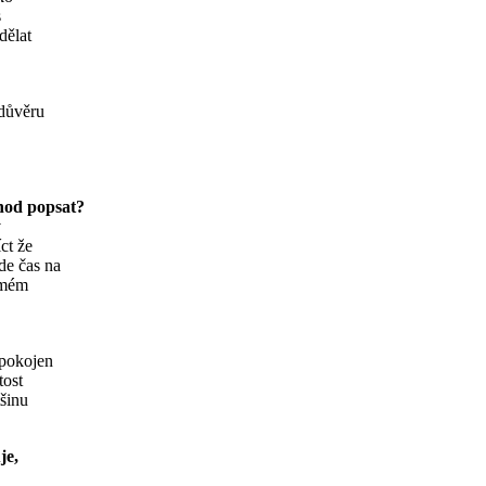
s
dělat
 důvěru
chod popsat?
v
ct že
de čas na
 mém
spokojen
tost
tšinu
je,