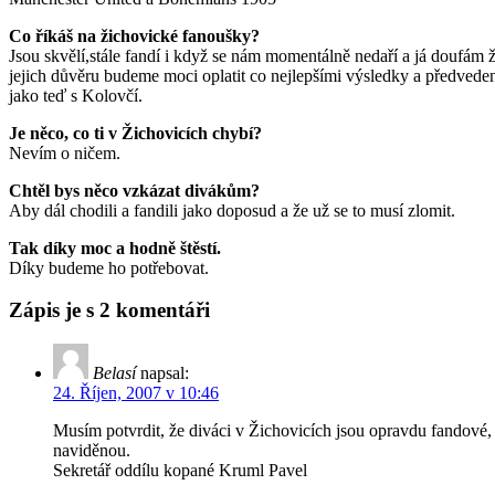
Co říkáš na žichovické fanoušky?
Jsou skvělí,stále fandí i když se nám momentálně nedaří a já doufám 
jejich důvěru budeme moci oplatit co nejlepšími výsledky a předvede
jako teď s Kolovčí.
Je něco, co ti v Žichovicích chybí?
Nevím o ničem.
Chtěl bys něco vzkázat divákům?
Aby dál chodili a fandili jako doposud a že už se to musí zlomit.
Tak díky moc a hodně štěstí.
Díky budeme ho potřebovat.
Zápis je s 2 komentáři
Belasí
napsal:
24. Říjen, 2007 v 10:46
Musím potvrdit, že diváci v Žichovicích jsou opravdu fandové,
naviděnou.
Sekretář oddílu kopané Kruml Pavel