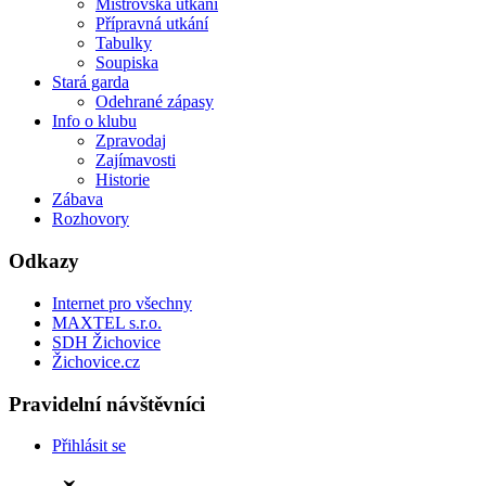
Mistrovská utkání
Přípravná utkání
Tabulky
Soupiska
Stará garda
Odehrané zápasy
Info o klubu
Zpravodaj
Zajímavosti
Historie
Zábava
Rozhovory
Odkazy
Internet pro všechny
MAXTEL s.r.o.
SDH Žichovice
Žichovice.cz
Pravidelní návštěvníci
Přihlásit se