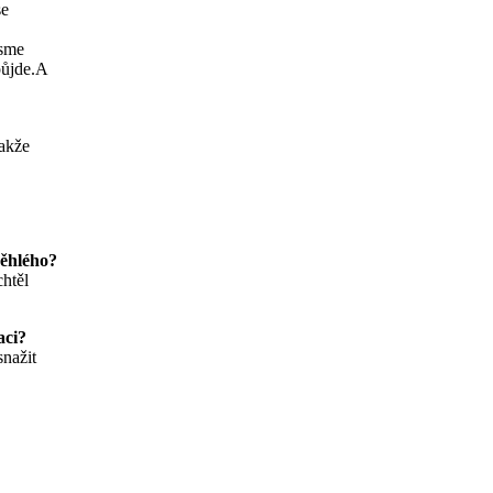
se
jsme
půjde.A
takže
běhlého?
chtěl
aci?
snažit