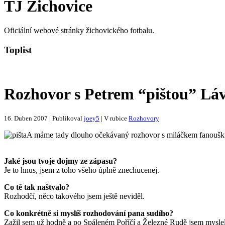
TJ Žichovice
Oficiální webové stránky žichovického fotbalu.
Toplist
Rozhovor s Petrem “pištou” Lá
16. Duben 2007 | Publikoval
joey5
| V rubice
Rozhovory
A máme tady dlouho očekávaný rozhovor s miláčkem fanoušků Pi
Jaké jsou tvoje dojmy ze zápasu?
Je to hnus, jsem z toho všeho úplně znechucenej.
Co tě tak naštvalo?
Rozhodčí, něco takového jsem ještě neviděl.
Co konkrétně si myslíš rozhodování pana sudího?
Zažil sem už hodně a po Spáleném Poříčí a Železné Rudě jsem myslel, 