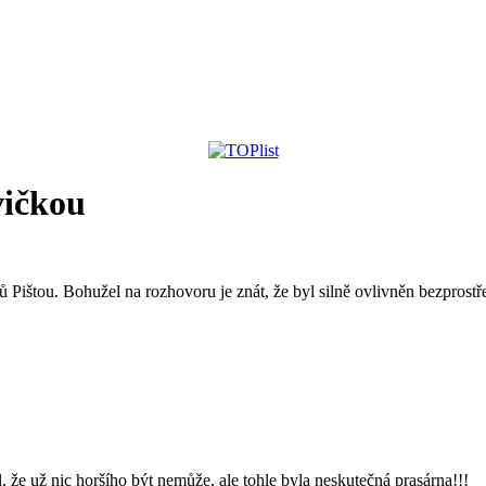
vičkou
štou. Bohužel na rozhovoru je znát, že byl silně ovlivněn bezprostře
že už nic horšího být nemůže, ale tohle byla neskutečná prasárna!!!