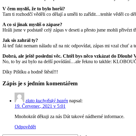
V čem myslíš, že to bylo horší?
Tam ti rozhodčí věděli co dělají a uměli to zařídit…tenhle věděl co dě
A co si jinak myslíš o zápase?
Hráli jsme v podstatě celý zápas v deseti a přesto jsme mohli přivéz
Jak sis zahrál ty?
Já teď fakt nemam náladu už na nic odpovídat, zápas mi vzal chuť a t
Dobrá, ale ještě poslední věc. Chtěl bys něco vzkázat do Dlouhé 
No, to by asi bylo na delší povídání…ale řeknu to takhle: KLOB
Díky Pištíku a hodně štěstí!!!
Zápis je s jedním komentářem
zlato kuchyňský bazén
napsal:
19. Červenec, 2021 v 5:01
Mnohokrát děkuji za nás Dát takové nádherné informace.
Odpovědět