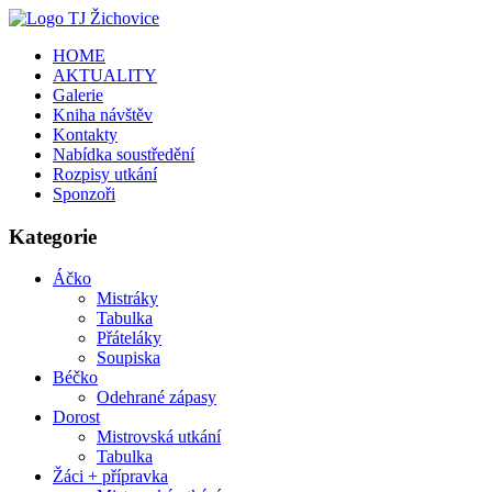
HOME
AKTUALITY
Galerie
Kniha návštěv
Kontakty
Nabídka soustředění
Rozpisy utkání
Sponzoři
Kategorie
Áčko
Mistráky
Tabulka
Přáteláky
Soupiska
Béčko
Odehrané zápasy
Dorost
Mistrovská utkání
Tabulka
Žáci + přípravka