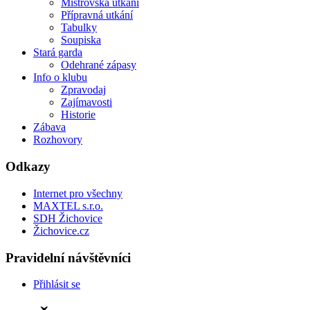
Mistrovská utkání
Přípravná utkání
Tabulky
Soupiska
Stará garda
Odehrané zápasy
Info o klubu
Zpravodaj
Zajímavosti
Historie
Zábava
Rozhovory
Odkazy
Internet pro všechny
MAXTEL s.r.o.
SDH Žichovice
Žichovice.cz
Pravidelní návštěvníci
Přihlásit se