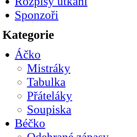
Rozpisy utkání
Sponzoři
Kategorie
Áčko
Mistráky
Tabulka
Přáteláky
Soupiska
Béčko
Odehrané zápasy