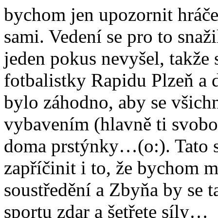
bychom jen upozornit hráče
sami. Vedení se pro to snaži
jeden pokus nevyšel, takže 
fotbalistky Rapidu Plzeň a 
bylo záhodno, aby se všich
vybavením (hlavně ti svobod
doma prstýnky…(o:). Tato 
zapříčinit i to, že bychom 
soustředění a Zbyňa by se 
sportu zdar a šetřete síly…