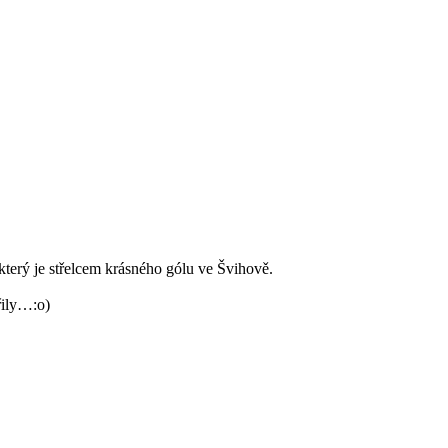
 který je střelcem krásného gólu ve Švihově.
řily…:o)