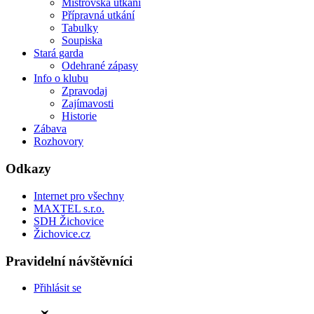
Mistrovská utkání
Přípravná utkání
Tabulky
Soupiska
Stará garda
Odehrané zápasy
Info o klubu
Zpravodaj
Zajímavosti
Historie
Zábava
Rozhovory
Odkazy
Internet pro všechny
MAXTEL s.r.o.
SDH Žichovice
Žichovice.cz
Pravidelní návštěvníci
Přihlásit se