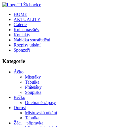
HOME
AKTUALITY
Galerie
Kniha návštěv
Kontakty
Nabídka soustředění
Rozpisy utkání
Sponzoři
Kategorie
Áčko
Mistráky
Tabulka
Přáteláky
Soupiska
Béčko
Odehrané zápasy
Dorost
Mistrovská utkání
Tabulka
Žáci + přípravka