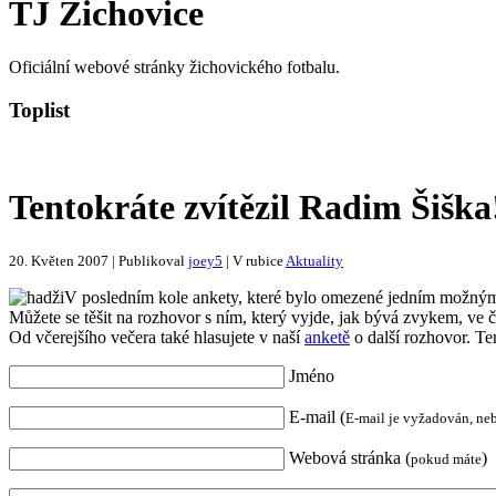
TJ Žichovice
Oficiální webové stránky žichovického fotbalu.
Toplist
Tentokráte zvítězil Radim Šiška
20. Květen 2007 | Publikoval
joey5
| V rubice
Aktuality
V posledním kole ankety, které bylo omezené jedním možným
Můžete se těšit na rozhovor s ním, který vyjde, jak bývá zvykem, ve č
Od včerejšího večera také hlasujete v naší
anketě
o další rozhovor. Te
Jméno
E-mail (
E-mail je vyžadován, ne
Webová stránka (
)
pokud máte