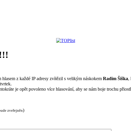
!!!
 hlasem z každé IP adresy zvítězil s velikým náskokem
Radim Šiška
,
tvrtek.
ntokráte je opět povoleno více hlasování, aby se nám boje trochu přiost
)
bude zveřejněn