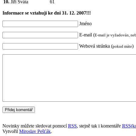
10.
Jiří Sváta
61
Informace se vztahují ke dni 31. 12. 2007!!!
Jméno
E-mail (
E-mail je vyžadován, ne
Webová stránka (
)
pokud máte
Novinky můžete sledovat pomocí
RSS
, stejně tak i komentáře
RSS(ko
Vytvořil
Miroslav Pešťák
.