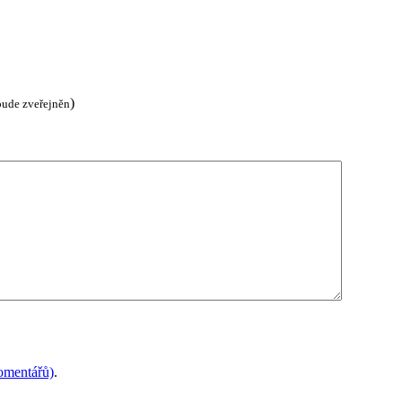
)
bude zveřejněn
mentářů)
.