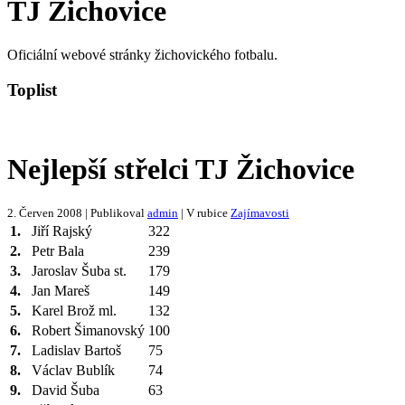
TJ Žichovice
Oficiální webové stránky žichovického fotbalu.
Toplist
Nejlepší střelci TJ Žichovice
2. Červen 2008 | Publikoval
admin
| V rubice
Zajímavosti
1.
Jiří Rajský
322
2.
Petr Bala
239
3.
Jaroslav Šuba st.
179
4.
Jan Mareš
149
5.
Karel Brož ml.
132
6.
Robert Šimanovský
100
7.
Ladislav Bartoš
75
8.
Václav Bublík
74
9.
David Šuba
63