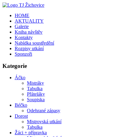
HOME
AKTUALITY
Galerie
Kniha návštěv
Kontakty
Nabídka soustředění
Rozpisy utkání
Sponzoři
Kategorie
Áčko
Mistráky
Tabulka
Přáteláky
Soupiska
Béčko
Odehrané zápasy
Dorost
Mistrovská utkání
Tabulka
Žáci + přípravka