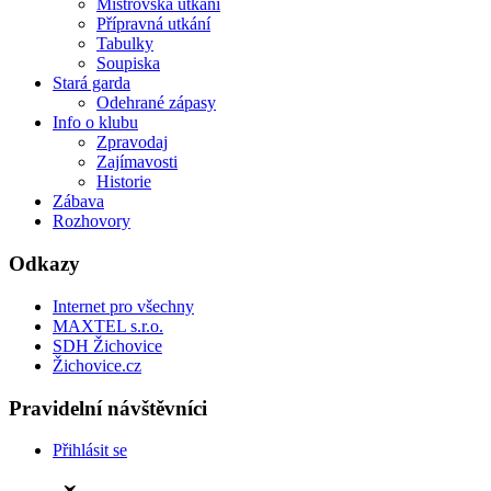
Mistrovská utkání
Přípravná utkání
Tabulky
Soupiska
Stará garda
Odehrané zápasy
Info o klubu
Zpravodaj
Zajímavosti
Historie
Zábava
Rozhovory
Odkazy
Internet pro všechny
MAXTEL s.r.o.
SDH Žichovice
Žichovice.cz
Pravidelní návštěvníci
Přihlásit se