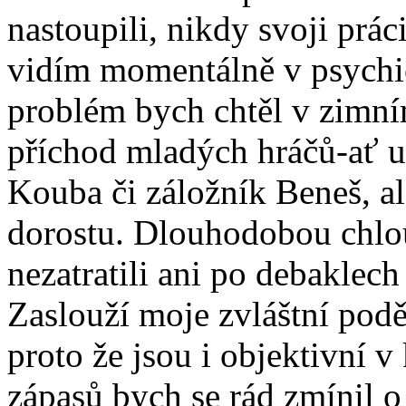
nastoupili, nikdy svoji prác
vidím momentálně v psychick
problém bych chtěl v zimním
příchod mladých hráčů-ať u
Kouba či záložník Beneš, ale
dorostu. Dlouhodobou chlou
nezatratili ani po debaklec
Zaslouží moje zvláštní podě
proto že jsou i objektivní v
zápasů bych se rád zmínil o