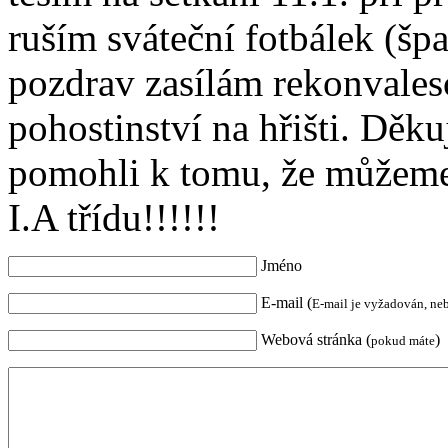
ruším sváteční fotbálek (šp
pozdrav zasílám rekonvales
pohostinství na hřišti. Děk
pomohli k tomu, že můžeme 
I.A třídu!!!!!!
Jméno
E-mail (
E-mail je vyžadován, ne
Webová stránka (
)
pokud máte