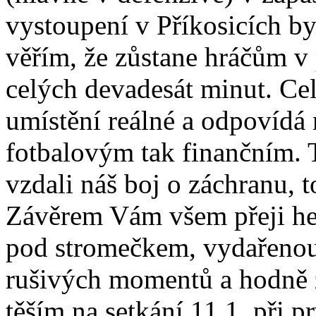
vystoupení v Příkosicích b
věřím, že zůstane hráčům v
celých devadesát minut. Ce
umístění reálné a odpovídá
fotbalovým tak finančním. T
vzdali náš boj o záchranu, 
Závěrem Vám všem přeji hez
pod stromečkem, vydařenou 
rušivých momentů a hodně z
těším na setkání 11.1. při 