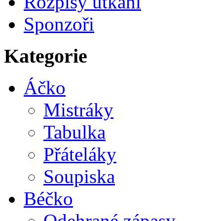
Rozpisy utkání
Sponzoři
Kategorie
Áčko
Mistráky
Tabulka
Přáteláky
Soupiska
Béčko
Odehrané zápasy