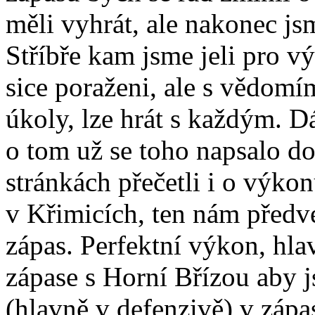
měli vyhrát, ale nakonec js
Stříbře kam jsme jeli pro v
sice poraženi, ale s vědomí
úkoly, lze hrát s každým. Dá
o tom už se toho napsalo do
stránkách přečetli i o výko
v Křimicích, ten nám předve
zápas. Perfektní výkon, hla
zápase s Horní Břízou aby j
(hlavně v defenzivě) v zápa