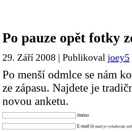
Po pauze opět fotky z
29. Září 2008 | Publikoval
joey5
Po menší odmlce se nám kon
ze zápasu. Najdete je tradič
novou anketu.
Jméno
E-mail (
E-mail je vyžadován, ne