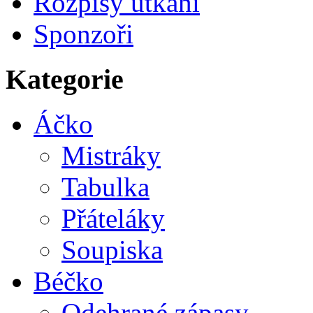
Rozpisy utkání
Sponzoři
Kategorie
Áčko
Mistráky
Tabulka
Přáteláky
Soupiska
Béčko
Odehrané zápasy