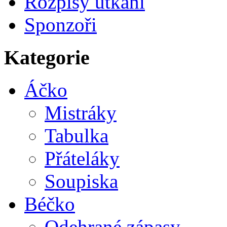
Rozpisy utkání
Sponzoři
Kategorie
Áčko
Mistráky
Tabulka
Přáteláky
Soupiska
Béčko
Odehrané zápasy