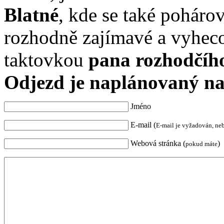
Blatné
, kde se také pohárov
rozhodně zajímavé a vyhec
taktovkou
pana rozhodčího
Odjezd je naplánovaný na 
Jméno
E-mail (
E-mail je vyžadován, ne
Webová stránka (
)
pokud máte