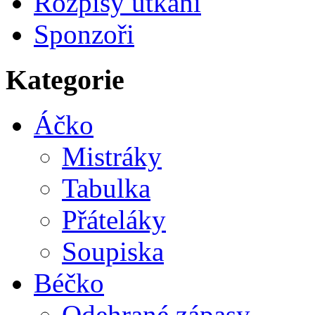
Rozpisy utkání
Sponzoři
Kategorie
Áčko
Mistráky
Tabulka
Přáteláky
Soupiska
Béčko
Odehrané zápasy