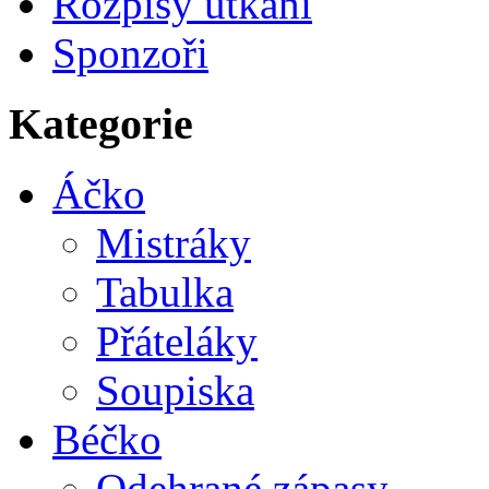
Rozpisy utkání
Sponzoři
Kategorie
Áčko
Mistráky
Tabulka
Přáteláky
Soupiska
Béčko
Odehrané zápasy