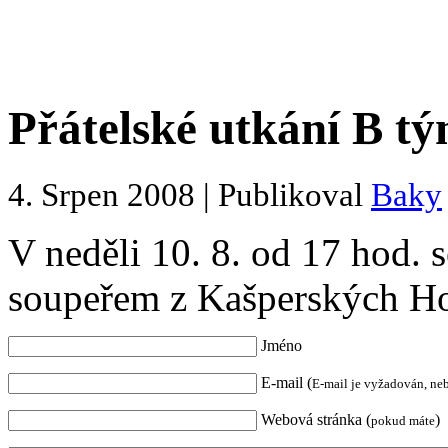
Přátelské utkání B t
4. Srpen 2008 | Publikoval
Baky
V neděli 10. 8. od 17 hod. 
soupeřem z Kašperských Hor
Jméno
E-mail (
E-mail je vyžadován, ne
Webová stránka (
)
pokud máte