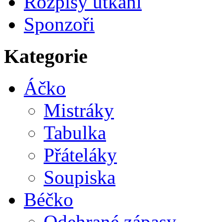
Rozpisy utkání
Sponzoři
Kategorie
Áčko
Mistráky
Tabulka
Přáteláky
Soupiska
Béčko
Odehrané zápasy