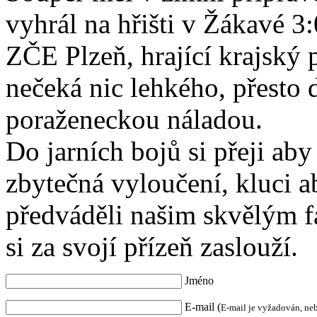
vyhrál na hřišti v Žákavé 3:
ZČE Plzeň, hrající krajský 
nečeká nic lehkého, přesto 
poraženeckou náladou.
Do jarních bojů si přeji ab
zbytečná vyloučení, kluci a
předváděli našim skvělým f
si za svojí přízeň zaslouží.
Jméno
E-mail (
E-mail je vyžadován, ne