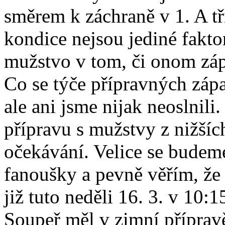
směrem k záchraně v 1. A tří
kondice nejsou jediné faktor
mužstvo v tom, či onom záp
Co se týče přípravných záp
ale ani jsme nijak neoslnili.
přípravu s mužstvy z nižších
očekávání. Velice se budeme
fanoušky a pevně věřím, ž
již tuto neděli 16. 3. v 10:1
Soupeř měl v zimní příprav