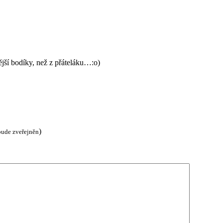
tější bodíky, než z přáteláku…:o)
)
bude zveřejněn