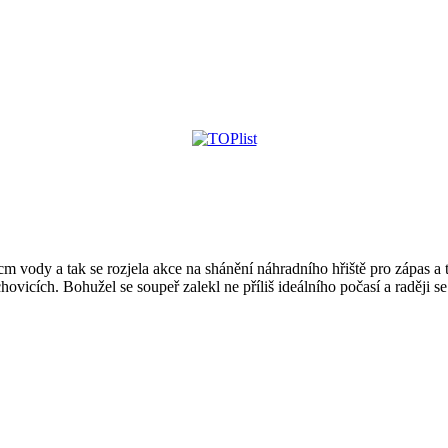
m vody a tak se rozjela akce na shánění náhradního hřiště pro zápas a 
chovicích. Bohužel se soupeř zalekl ne příliš ideálního počasí a raději