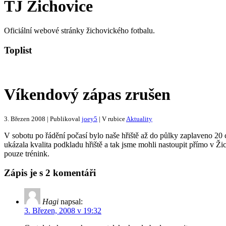
TJ Žichovice
Oficiální webové stránky žichovického fotbalu.
Toplist
Víkendový zápas zrušen
3. Březen 2008 | Publikoval
joey5
| V rubice
Aktuality
V sobotu po řádění počasí bylo naše hřiště až do půlky zaplaveno 20 c
ukázala kvalita podkladu hřiště a tak jsme mohli nastoupit přímo v Ži
pouze trénink.
Zápis je s 2 komentáři
Hagi
napsal:
3. Březen, 2008 v 19:32