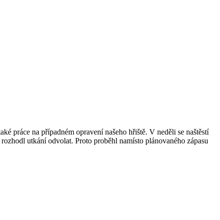
také práce na případném opravení našeho hřiště. V neděli se naštěstí
 se rozhodl utkání odvolat. Proto proběhl namísto plánovaného zápasu