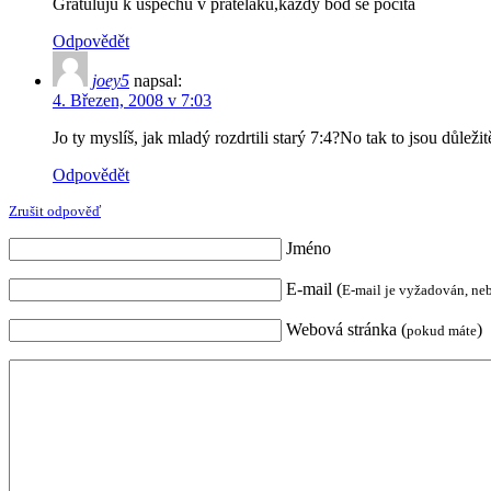
Gratuluju k uspechu v pratelaku,kazdy bod se pocita
Odpovědět
joey5
napsal:
4. Březen, 2008 v 7:03
Jo ty myslíš, jak mladý rozdrtili starý 7:4?No tak to jsou důleži
Odpovědět
Zrušit odpověď
Jméno
E-mail (
E-mail je vyžadován, ne
Webová stránka (
)
pokud máte