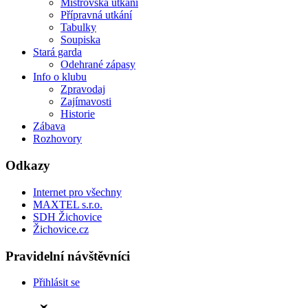
Mistrovská utkání
Přípravná utkání
Tabulky
Soupiska
Stará garda
Odehrané zápasy
Info o klubu
Zpravodaj
Zajímavosti
Historie
Zábava
Rozhovory
Odkazy
Internet pro všechny
MAXTEL s.r.o.
SDH Žichovice
Žichovice.cz
Pravidelní návštěvníci
Přihlásit se