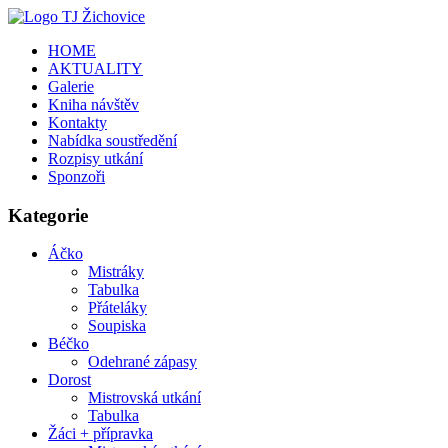
HOME
AKTUALITY
Galerie
Kniha návštěv
Kontakty
Nabídka soustředění
Rozpisy utkání
Sponzoři
Kategorie
Áčko
Mistráky
Tabulka
Přáteláky
Soupiska
Béčko
Odehrané zápasy
Dorost
Mistrovská utkání
Tabulka
Žáci + přípravka