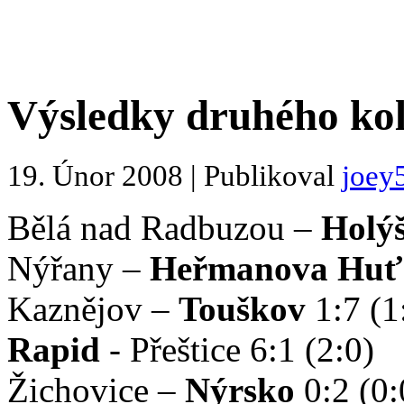
Výsledky druhého ko
19. Únor 2008 | Publikoval
joey
Bělá nad Radbuzou –
Holý
Nýřany –
Heřmanova Huť
Kaznějov –
Touškov
1:7 (1
Rapid
- Přeštice 6:1 (2:0)
Žichovice –
Nýrsko
0:2 (0: