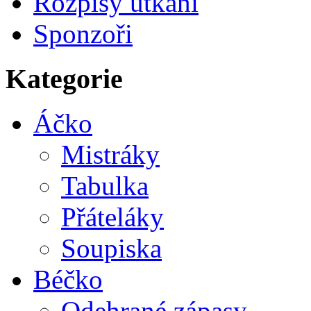
Rozpisy utkání
Sponzoři
Kategorie
Áčko
Mistráky
Tabulka
Přáteláky
Soupiska
Béčko
Odehrané zápasy