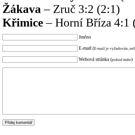
Žákava
– Zruč 3:2 (2:1)
Křimice
– Horní Bříza 4:1 
Jméno
E-mail (
E-mail je vyžadován, ne
Webová stránka (
)
pokud máte