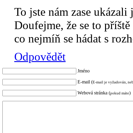
To jste nám zase ukázali
Doufejme, že se to příště 
co nejmíň se hádat s roz
Odpovědět
Jméno
E-mail (
E-mail je vyžadován, ne
Webová stránka (
)
pokud máte