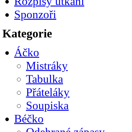
Rozpisy utkání
Sponzoři
Kategorie
Áčko
Mistráky
Tabulka
Přáteláky
Soupiska
Béčko
Odehrané zápasy