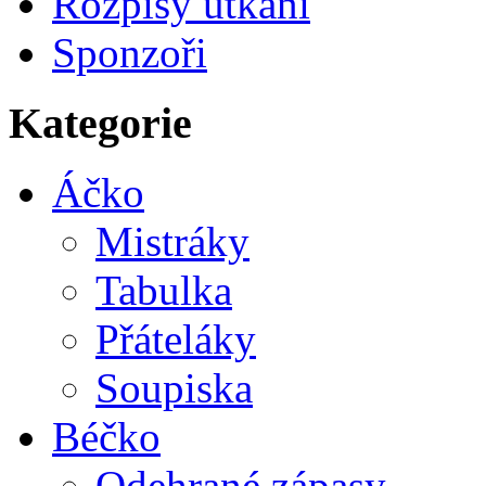
Rozpisy utkání
Sponzoři
Kategorie
Áčko
Mistráky
Tabulka
Přáteláky
Soupiska
Béčko
Odehrané zápasy