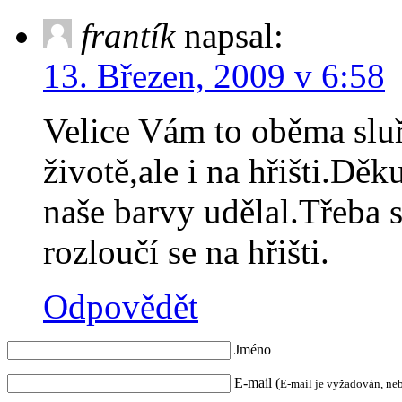
frantík
napsal:
13. Březen, 2009 v 6:58
Velice Vám to oběma sluří
životě,ale i na hřišti.Děk
naše barvy udělal.Třeba s
rozloučí se na hřišti.
Odpovědět
Jméno
E-mail (
E-mail je vyžadován, ne