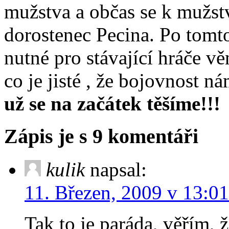
mužstva a občas se k mužst
dorostenec Pecina. Po tomto
nutné pro stávající hráče vě
co je jisté , že bojovnost n
už se na začátek těšíme!!!
Zápis je s 9 komentáři
kulik
napsal:
11. Březen, 2009 v 13:01
Tak to je paráda, věřím, ž