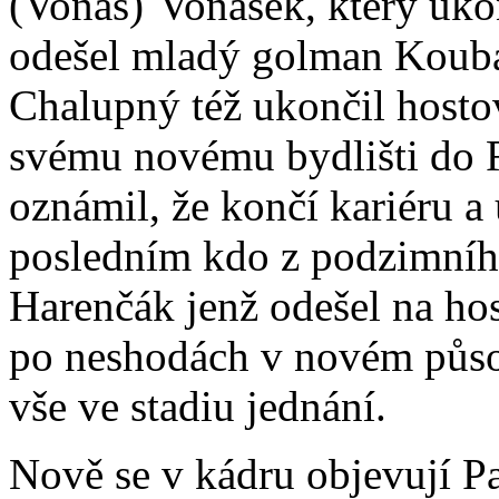
(Vonas)¨Vonášek, který ukon
odešel mladý golman Kouba
Chalupný též ukončil hosto
svému novému bydlišti do Ra
oznámil, že končí kariéru a
posledním kdo z podzimního
Harenčák jenž odešel na hos
po neshodách v novém působi
vše ve stadiu jednání.
Nově se v kádru objevují Pař