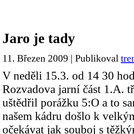
Jaro je tady
11. Březen 2009 | Publikoval
tre
V neděli 15.3. od 14 30 ho
Rozvadova jarní část 1.A. 
uštědřil porážku 5:O a to s
našem kádru došlo k velký
očekávat jak souboj s těžk