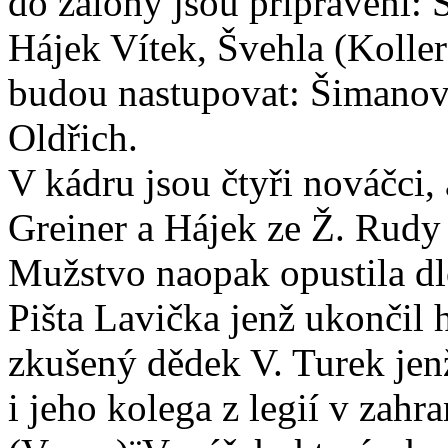
do zálohy jsou připraveni: 
Hájek Vítek, Švehla (Koller)
budou nastupovat: Šimanov
Oldřich.
V kádru jsou čtyři nováčci, 
Greiner a Hájek ze Ž. Rudy
Mužstvo naopak opustila dl
Pišta Lavička jenž ukončil 
zkušený dědek V. Turek jenž
i jeho kolega z legií v zahr