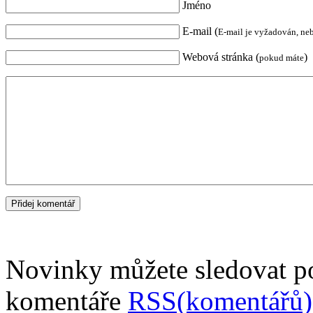
Jméno
E-mail (
E-mail je vyžadován, ne
Webová stránka (
)
pokud máte
Novinky můžete sledovat 
komentáře
RSS(komentářů)