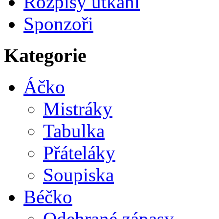
Rozpisy utkání
Sponzoři
Kategorie
Áčko
Mistráky
Tabulka
Přáteláky
Soupiska
Béčko
Odehrané zápasy