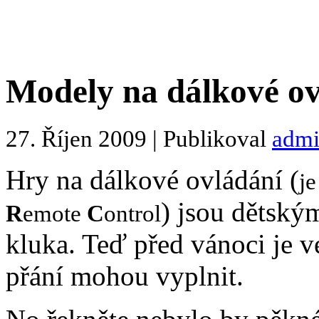
Modely na dálkové ovl
27. Říjen 2009 | Publikoval
adm
Hry na dálkové ovládání (
je
) jsou dětsk
R
emote
C
ontrol
kluka. Teď před vánoci je v
přání mohou vyplnit.