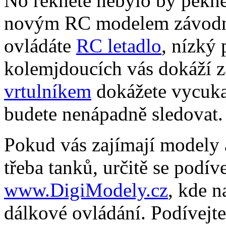
No řekněte nebylo by pěkné 
novým RC modelem závodníh
ovládáte
RC letadlo
, nízký 
kolemjdoucích vás dokáží za
vrtulníkem
dokážete vycuka
budete nenápadně sledovat.
Pokud vás zajímají modely a
třeba tanků, určitě se podí
www.DigiModely.cz
, kde n
dálkové ovládání. Podívejt