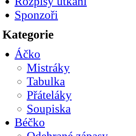
Rozpisy utkání
Sponzoři
Kategorie
Áčko
Mistráky
Tabulka
Přáteláky
Soupiska
Béčko
Odehrané zápasy