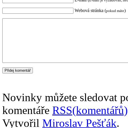
E-mail je vyžadován, ne
Webová stránka (
)
pokud máte
Novinky můžete sledovat 
komentáře
RSS(komentářů)
Vytvořil
Miroslav Pešťák
.