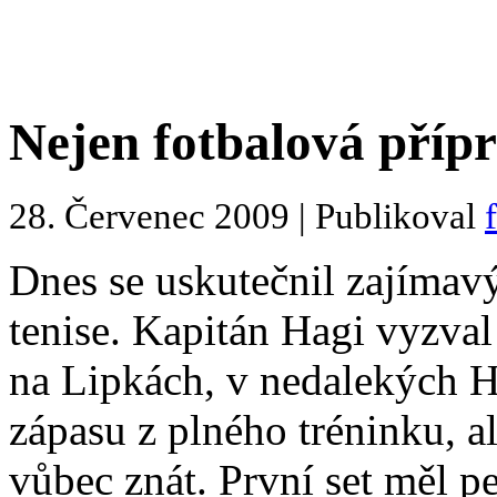
Nejen fotbalová příp
28. Červenec 2009 | Publikoval
Dnes se uskutečnil zajímavý
tenise. Kapitán Hagi vyzval
na Lipkách, v nedalekých H
zápasu z plného tréninku, a
vůbec znát.
První set měl p