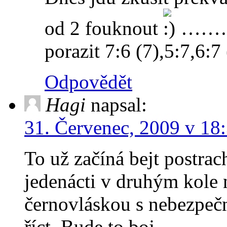
od 2 fouknout
………….
porazit 7:6 (7),5:7,6:7 
Odpovědět
Hagi
napsal:
31. Červenec, 2009 v 18
To už začíná bejt postrac
jedenácti v druhým kole 
černovláskou s nebezpe
říct. Bude to boj…