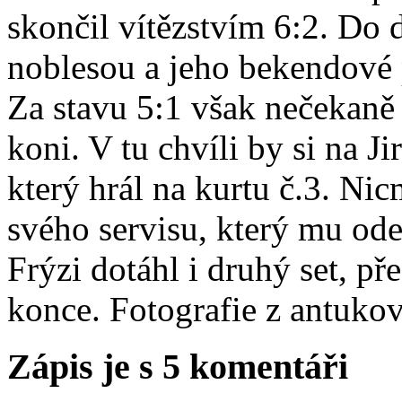
skončil vítězstvím 6:2. Do d
noblesou a jeho bekendové 
Za stavu 5:1 však nečekaně 
koni. V tu chvíli by si na Ji
který hrál na kurtu č.3. Nic
svého servisu, který mu ode
Frýzi dotáhl i druhý set, p
konce. Fotografie z antuko
Zápis je s 5 komentáři