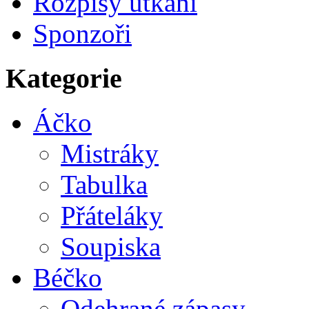
Rozpisy utkání
Sponzoři
Kategorie
Áčko
Mistráky
Tabulka
Přáteláky
Soupiska
Béčko
Odehrané zápasy