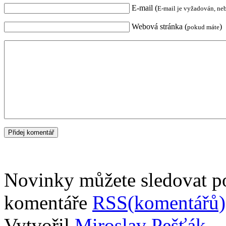
E-mail (
E-mail je vyžadován, ne
Webová stránka (
)
pokud máte
Novinky můžete sledovat 
komentáře
RSS(komentářů)
Vytvořil
Miroslav Pešťák
.