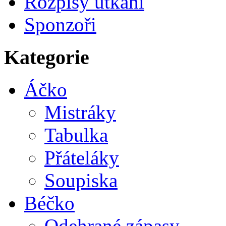
Rozpisy utkání
Sponzoři
Kategorie
Áčko
Mistráky
Tabulka
Přáteláky
Soupiska
Béčko
Odehrané zápasy