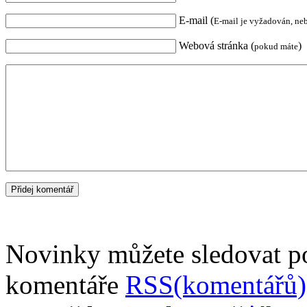
E-mail (
E-mail je vyžadován, ne
Webová stránka (
)
pokud máte
Novinky můžete sledovat 
komentáře
RSS(komentářů)