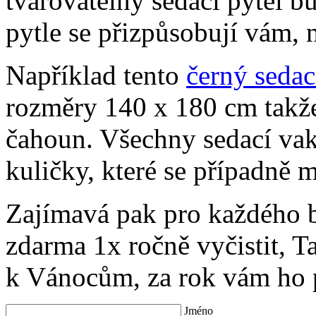
tvarovatelný sedací pytel b
pytle se přizpůsobují vám, 
Například tento
černý sedac
rozměry 140 x 180 cm takže 
čahoun. Všechny sedací va
kuličky, které se případně m
Zajímavá pak pro každého b
zdarma 1x ročně vyčistit, T
k Vánocům, za rok vám ho p
Jméno