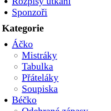
Rozpisy utkání
Sponzoři
Kategorie
Áčko
Mistráky
Tabulka
Přáteláky
Soupiska
Béčko
Odehrané zápasy