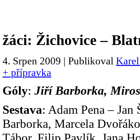
žáci: Žichovice – Blat
4. Srpen 2009 | Publikoval
Karel
+ přípravka
Góly
:
Jiří Barborka, Miro
Sestava
: Adam Pena – Jan Š
Barborka, Marcela Dvořáko
Tábor, Filip Pavlík, Jana 