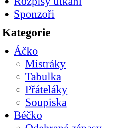
Rozpisy utkání
Sponzoři
Kategorie
Áčko
Mistráky
Tabulka
Přáteláky
Soupiska
Béčko
Odehrané zápasy