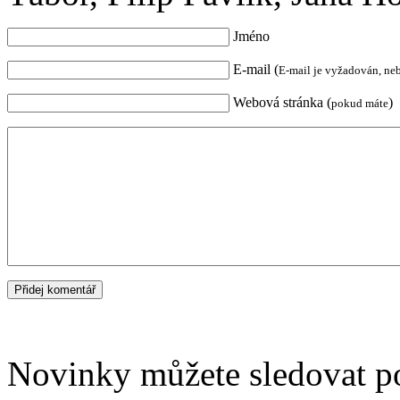
Jméno
E-mail (
E-mail je vyžadován, ne
Webová stránka (
)
pokud máte
Novinky můžete sledovat 