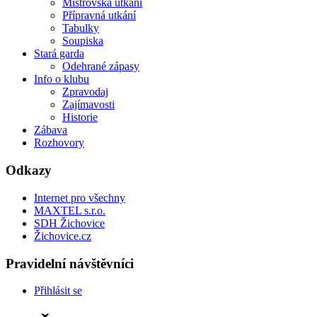
Mistrovská utkání
Přípravná utkání
Tabulky
Soupiska
Stará garda
Odehrané zápasy
Info o klubu
Zpravodaj
Zajímavosti
Historie
Zábava
Rozhovory
Odkazy
Internet pro všechny
MAXTEL s.r.o.
SDH Žichovice
Žichovice.cz
Pravidelní návštěvníci
Přihlásit se