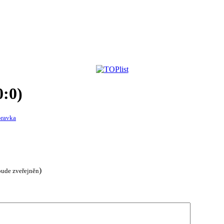
0:0)
pravka
)
bude zveřejněn