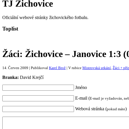
TJ Žichovice
Oficiální webové stránky žichovického fotbalu.
Toplist
Žáci: Žichovice – Janovice 1:3 (
14. Červen 2009 | Publikoval
Karel Brož
| V rubice
Mistrovská utkání
,
Žáci + pří
Branka:
David Krejčí
Jméno
E-mail (
E-mail je vyžadován, ne
Webová stránka (
)
pokud máte