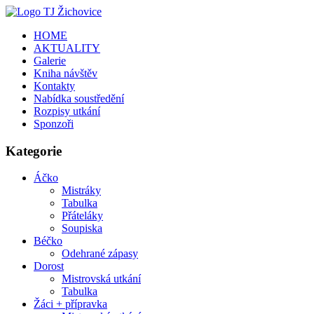
HOME
AKTUALITY
Galerie
Kniha návštěv
Kontakty
Nabídka soustředění
Rozpisy utkání
Sponzoři
Kategorie
Áčko
Mistráky
Tabulka
Přáteláky
Soupiska
Béčko
Odehrané zápasy
Dorost
Mistrovská utkání
Tabulka
Žáci + přípravka