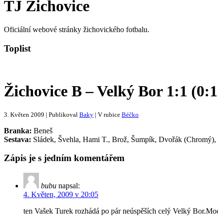
TJ Žichovice
Oficiální webové stránky žichovického fotbalu.
Toplist
Žichovice B – Velký Bor 1:1 (0:1
3. Květen 2009 | Publikoval
Baky
| V rubice
Béčko
Branka:
Beneš
Sestava:
Sládek, Švehla, Hami T., Brož, Šumpík, Dvořák (Chromý), St
Zápis je s jedním komentářem
bubu
napsal:
4. Květen, 2009 v 20:05
ten Vašek Turek rozhádá po pár neúspěších celý Velký Bor.Moc