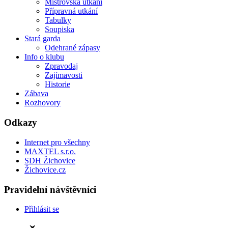
Mistrovská utkání
Přípravná utkání
Tabulky
Soupiska
Stará garda
Odehrané zápasy
Info o klubu
Zpravodaj
Zajímavosti
Historie
Zábava
Rozhovory
Odkazy
Internet pro všechny
MAXTEL s.r.o.
SDH Žichovice
Žichovice.cz
Pravidelní návštěvníci
Přihlásit se