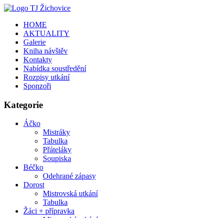
HOME
AKTUALITY
Galerie
Kniha návštěv
Kontakty
Nabídka soustředění
Rozpisy utkání
Sponzoři
Kategorie
Áčko
Mistráky
Tabulka
Přáteláky
Soupiska
Béčko
Odehrané zápasy
Dorost
Mistrovská utkání
Tabulka
Žáci + přípravka