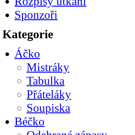
Rozpisy utkání
Sponzoři
Kategorie
Áčko
Mistráky
Tabulka
Přáteláky
Soupiska
Béčko
Odehrané zápasy