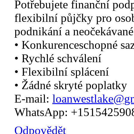
Potřebujete finanční pod
flexibilní půjčky pro oso
podnikání a neočekávané
• Konkurenceschopné sa
• Rychlé schválení
• Flexibilní splácení
• Žádné skryté poplatky
E-mail:
loanwestlake@g
WhatsApp: +1515425908
Odpovědět