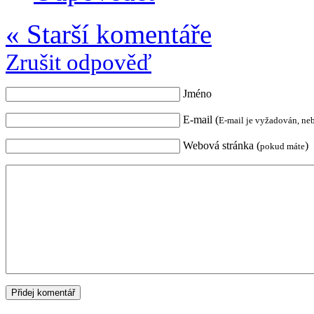
« Starší komentáře
Zrušit odpověď
Jméno
E-mail (
E-mail je vyžadován, ne
Webová stránka (
)
pokud máte