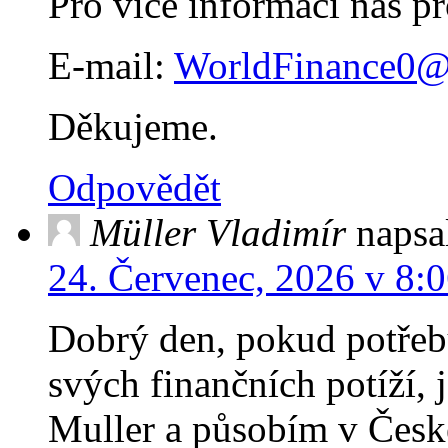
Pro více informací nás pr
E-mail:
WorldFinance0@
Děkujeme.
Odpovědět
Müller Vladimír
napsa
24. Červenec, 2026 v 8:
Dobrý den, pokud potřebu
svých finančních potíží, 
Muller a působím v Čes