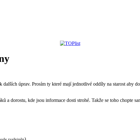
óny
ik dalších úprav. Prosím ty které mají jednotlivé oddíly na starost aby 
ů a dorostu, kde jsou informace dosti strohé. Takže se toho chopte sami
)
bude zveřejněn