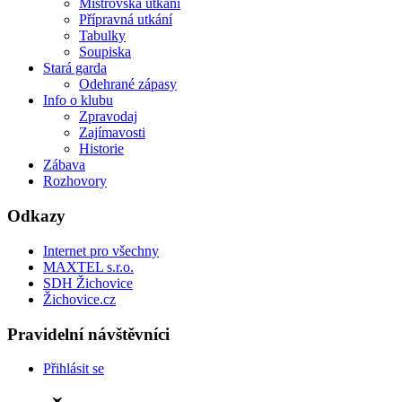
Mistrovská utkání
Přípravná utkání
Tabulky
Soupiska
Stará garda
Odehrané zápasy
Info o klubu
Zpravodaj
Zajímavosti
Historie
Zábava
Rozhovory
Odkazy
Internet pro všechny
MAXTEL s.r.o.
SDH Žichovice
Žichovice.cz
Pravidelní návštěvníci
Přihlásit se