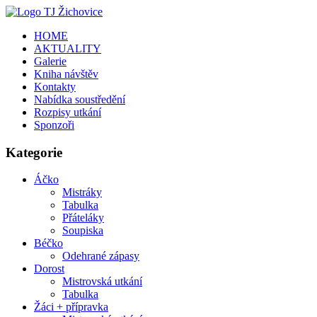
HOME
AKTUALITY
Galerie
Kniha návštěv
Kontakty
Nabídka soustředění
Rozpisy utkání
Sponzoři
Kategorie
Áčko
Mistráky
Tabulka
Přáteláky
Soupiska
Béčko
Odehrané zápasy
Dorost
Mistrovská utkání
Tabulka
Žáci + přípravka