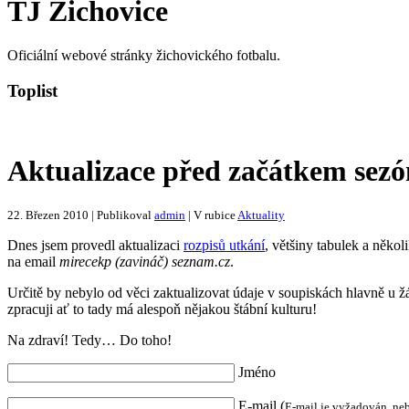
TJ Žichovice
Oficiální webové stránky žichovického fotbalu.
Toplist
Aktualizace před začátkem sez
22. Březen 2010 | Publikoval
admin
| V rubice
Aktuality
Dnes jsem provedl aktualizaci
rozpisů utkání
, většiny tabulek a někol
na email
mirecekp (zavináč) seznam.cz
.
Určitě by nebylo od věci zaktualizovat údaje v soupiskách hlavně u žák
zpracuji ať to tady má alespoň nějakou štábní kulturu!
Na zdraví! Tedy… Do toho!
Jméno
E-mail (
E-mail je vyžadován, ne