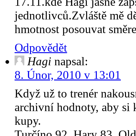
17.11.kde Hagi jasně zap
jednotlivců.Zvláště mě dě
hmotnost posouvat směr
Odpovědět
Hagi
napsal:
8. Únor, 2010 v 13:01
Když už to trenér nakous
archivní hodnoty, aby si
kupy.
Turčíno 92, Hary 83, Old