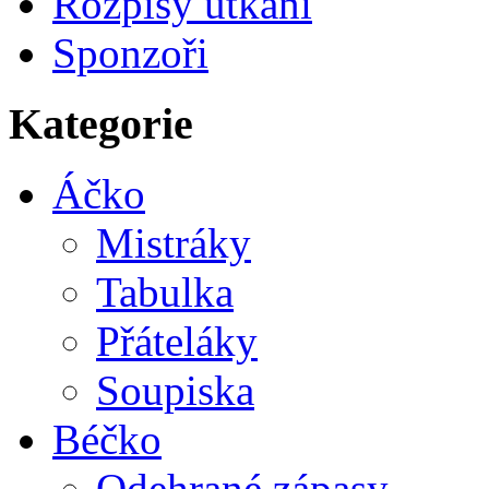
Rozpisy utkání
Sponzoři
Kategorie
Áčko
Mistráky
Tabulka
Přáteláky
Soupiska
Béčko
Odehrané zápasy