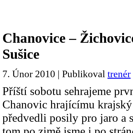
Chanovice – Žichovic
Sušice
7. Únor 2010 | Publikoval
trenér
Příští sobotu sehrajeme prv
Chanovic hrajícímu krajský
předvedli posily pro jaro a
tom po zimě jsme i po strán