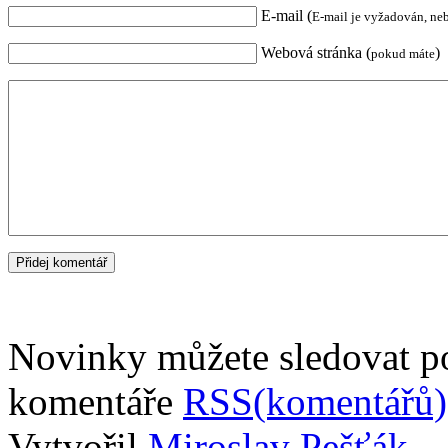
E-mail (
E-mail je vyžadován, ne
Webová stránka (
)
pokud máte
Novinky můžete sledovat 
komentáře
RSS(komentářů)
Vytvořil
Miroslav Pešťák
.