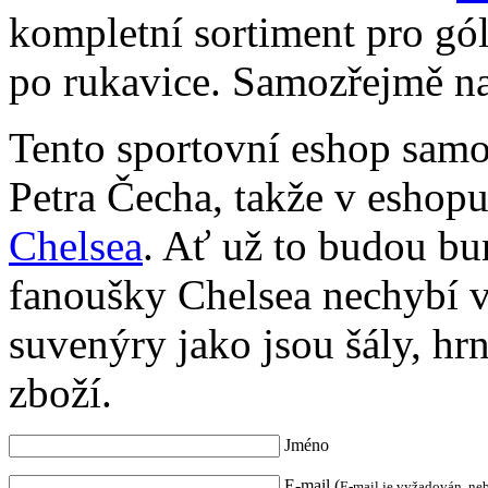
kompletní sortiment pro gó
po rukavice. Samozřejmě na
Tento sportovní eshop sam
Petra Čecha, takže v eshop
Chelsea
. Ať už to budou bu
fanoušky Chelsea nechybí 
suvenýry jako jsou šály, hr
zboží.
Jméno
E-mail (
E-mail je vyžadován, ne