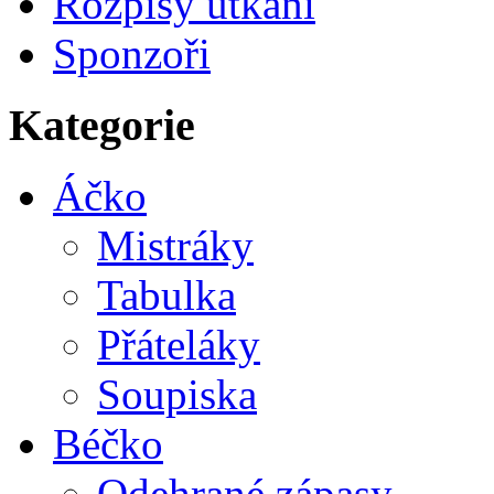
Rozpisy utkání
Sponzoři
Kategorie
Áčko
Mistráky
Tabulka
Přáteláky
Soupiska
Béčko
Odehrané zápasy