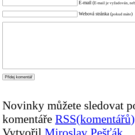
E-mail (
E-mail je vyžadován, ne
Webová stránka (
)
pokud máte
Novinky můžete sledovat 
komentáře
RSS(komentářů)
Vytvořil
Miroslav Pešťák
.