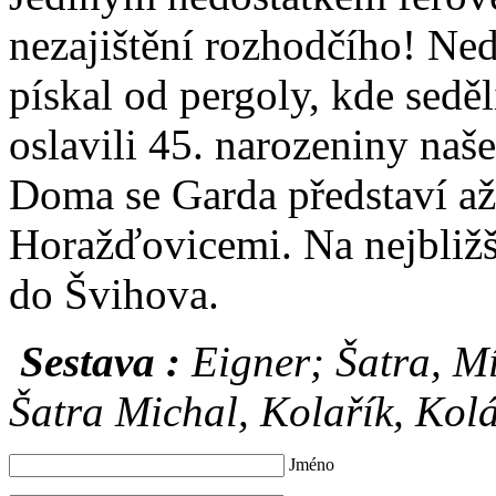
nezajištění rozhodčího! Ne
pískal od pergoly, kde sedě
oslavili 45. narozeniny naš
Doma se Garda představí až 
Horažďovicemi. Na nejbližš
do Švihova.
Sestava :
Eigner; Šatra, Mí
Šatra Michal, Kolařík, Kolá
Jméno