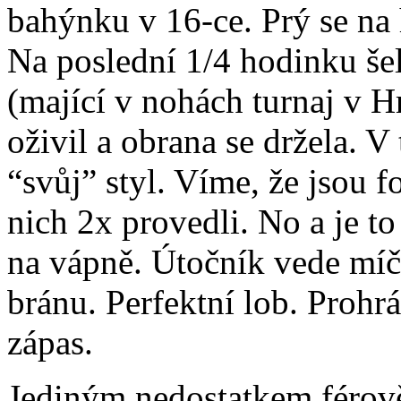
bahýnku v 16-ce. Prý se na
Na poslední 1/4 hodinku še
(mající v nohách turnaj v H
oživil a obrana se držela. 
“svůj” styl. Víme, že jsou f
nich 2x provedli. No a je to 
na vápně. Útočník vede míč
bránu. Perfektní lob. Prohr
zápas.
Jediným nedostatkem férov