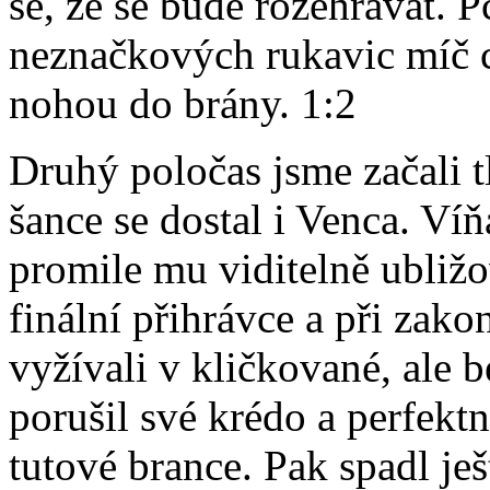
se, že se bude rozehrávat. 
neznačkových rukavic míč ch
nohou do brány. 1:2
Druhý poločas jsme začali t
šance se dostal i Venca. Víň
promile mu viditelně ubliž
finální přihrávce a při zako
vyžívali v kličkované, ale b
porušil své krédo a perfek
tutové brance. Pak spadl ješ