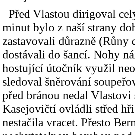
Před Vlastou dirigoval cel
minut bylo z naší strany do
zastavovali důrazně (Růny d
dostávali do šancí. Nohy n
hostující útočník využil ne
sledoval šněrování soupeřo
před bránou nedal Vlastovi 
Kasejovičtí ovládli střed hři
nestačila vracet. Přesto Be