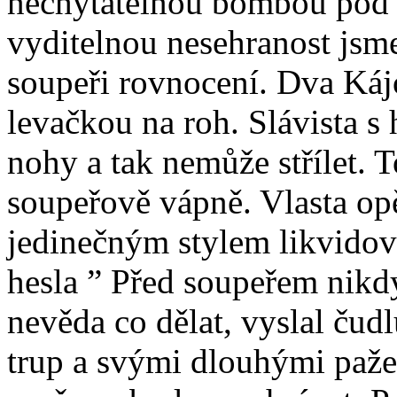
nechytatelnou bombou pod 
vyditelnou nesehranost jsme 
soupeři rovnocení. Dva Káj
levačkou na roh. Slávista s 
nohy a tak nemůže střílet. T
soupeřově vápně. Vlasta op
jedinečným stylem likvidován
hesla ” Před soupeřem nikd
nevěda co dělat, vyslal čudl
trup a svými dlouhými paže