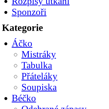
Rozpisy utkání
Sponzoři
Kategorie
Áčko
Mistráky
Tabulka
Přáteláky
Soupiska
Béčko
Odehrané zápasy