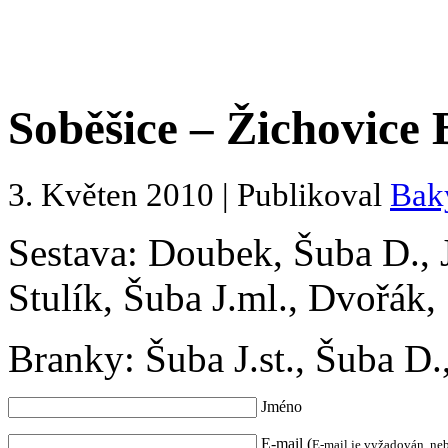
Soběšice – Žichovice B
3. Květen 2010 | Publikoval
Bak
Sestava: Doubek, Šuba D., J
Stulík, Šuba J.ml., Dvořák,
Branky: Šuba J.st., Šuba D
Jméno
E-mail (
E-mail je vyžadován, ne