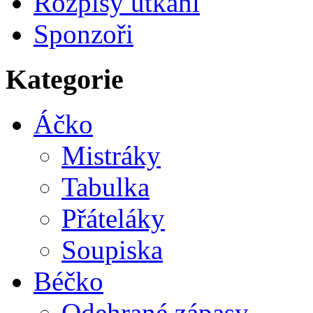
Rozpisy utkání
Sponzoři
Kategorie
Áčko
Mistráky
Tabulka
Přáteláky
Soupiska
Béčko
Odehrané zápasy