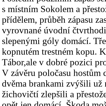
s místním Sokolem a přesto
přídělem, průběh zápasu za
vyrovnané úvodní čtvrthodi
slepenými góly domácí. Tře
kopnutém trestném kopu. Ko
Tábor,ale v dobré pozici pr
V závěru poločasu hostům d
dvěma brankami zvýšili už 
žichovičtí zlepšili a přestože
opět jen domácí. Škoda možn