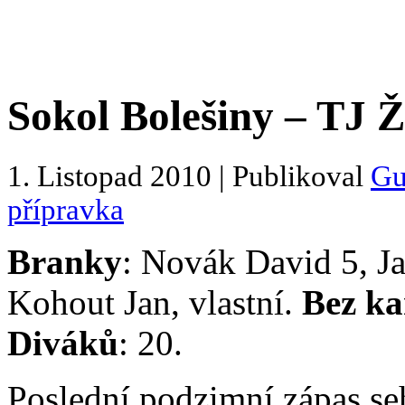
Sokol Bolešiny – TJ Ž
1. Listopad 2010 | Publikoval
Gu
přípravka
Branky
: Novák David 5, J
Kohout Jan, vlastní.
Bez ka
Diváků
: 20.
Poslední podzimní zápas seh