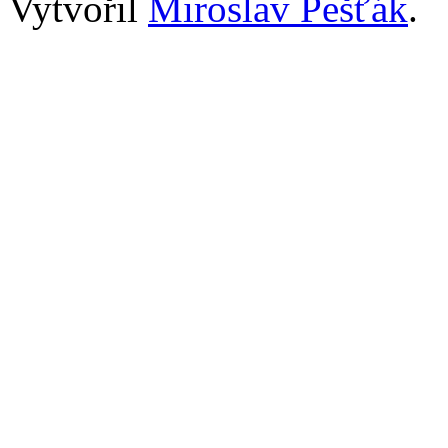
Vytvořil
Miroslav Pešťák
.