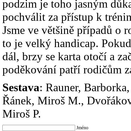
podzim je toho jasným důk
pochválit za přístup k trén
Jsme ve většině případů o r
to je velký handicap. Poku
dál, brzy se karta otočí a z
poděkování patří rodičům z
Sestava
: Rauner, Barborka,
Řánek, Miroš M., Dvořáková
Miroš P.
Jméno