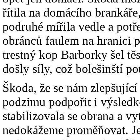
řítila na domácího brankáře, 
podruhé mířila vedle a potře
obránců faulem na hranici
trestný kop Barborky šel tě
došly síly, což bolešinští po
Škoda, že se nám zlepšující
podzimu podpořit i výsledk
stabilizovala se obrana a vy
nedokážeme proměňovat. Jed