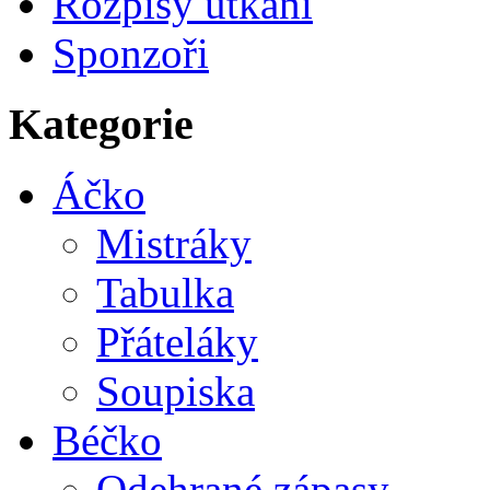
Rozpisy utkání
Sponzoři
Kategorie
Áčko
Mistráky
Tabulka
Přáteláky
Soupiska
Béčko
Odehrané zápasy