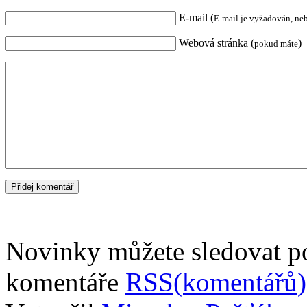
E-mail (
E-mail je vyžadován, ne
Webová stránka (
)
pokud máte
Novinky můžete sledovat 
komentáře
RSS(komentářů)