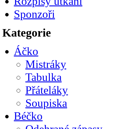
Rozpisy utkání
Sponzoři
Kategorie
Áčko
Mistráky
Tabulka
Přáteláky
Soupiska
Béčko
Odehrané zápasy