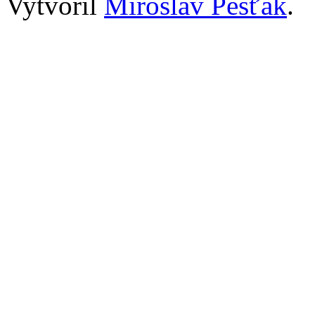
Vytvořil
Miroslav Pešťák
.