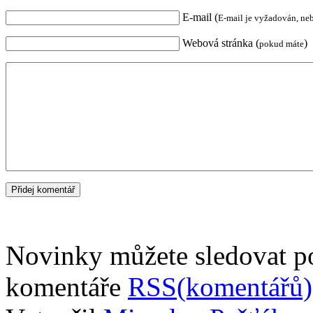
E-mail (
E-mail je vyžadován, ne
Webová stránka (
)
pokud máte
Novinky můžete sledovat 
komentáře
RSS(komentářů)