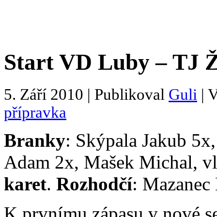
Start VD Luby – TJ Ži
5. Září 2010 | Publikoval
Guli
| 
přípravka
Branky
: Skýpala Jakub 5x
Adam 2x, Mašek Michal, vl
karet
.
Rozhodčí
: Mazanec
K prvnímu zápasu v nové s