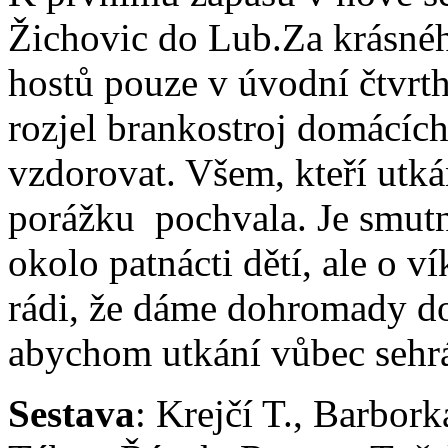
Žichovic do Lub.
Za krásnéh
hostů pouze v úvodní čtvrt
rozjel brankostroj domácích 
vzdorovat. Všem, kteří utkán
porážku pochvala. Je smutn
okolo patnácti dětí, ale o v
rádi, že dáme dohromady do
abychom utkání vůbec sehrá
Sestava
: Krejčí T., Barbor