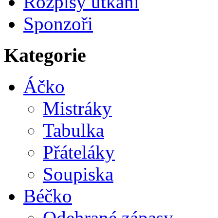
Rozpisy utkání
Sponzoři
Kategorie
Áčko
Mistráky
Tabulka
Přáteláky
Soupiska
Béčko
Odehrané zápasy