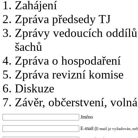
Zahájení
Zpráva předsedy TJ
Zprávy vedoucích oddílů 
šachů
Zpráva o hospodaření
Zpráva revizní komise
Diskuze
Závěr, občerstvení, voln
Jméno
E-mail (
E-mail je vyžadován, ne