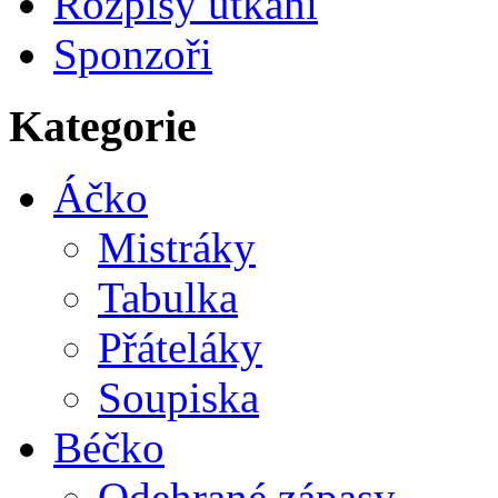
Rozpisy utkání
Sponzoři
Kategorie
Áčko
Mistráky
Tabulka
Přáteláky
Soupiska
Béčko
Odehrané zápasy