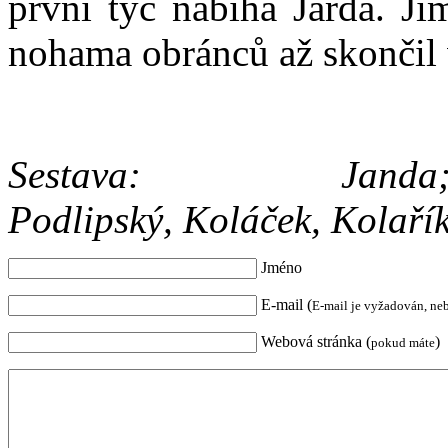
první tyč nabíhá Jarda. Jí
nohama obránců až skončil 
Sestava: Janda; Peš
Podlipský, Koláček, Kolaří
Jméno
E-mail (
E-mail je vyžadován, ne
Webová stránka (
)
pokud máte