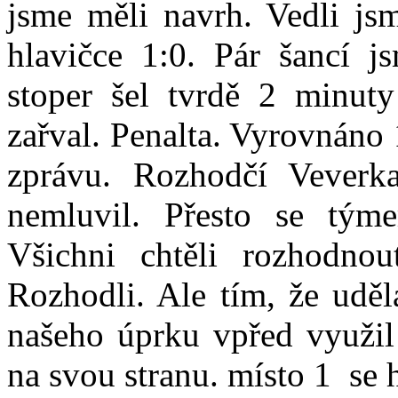
jsme měli navrh. Vedli j
hlavičce 1:0. Pár šancí j
stoper šel tvrdě 2 minut
zařval. Penalta. Vyrovnáno
zprávu. Rozhodčí Veverk
nemluvil. Přesto se tým
Všichni chtěli rozhodno
Rozhodli. Ale tím, že uděl
našeho úprku vpřed využil 
na svou stranu. místo 1 se h