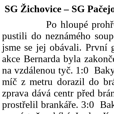
SG Žichovice – SG P
Po hloupé prohř
pustili do neznámého soupe
jsme se jej obávali. První
akce Bernarda byla zakonče
na vzdálenou tyč. 1:0 Baky 
míč z metru dorazil do b
zprava dává centr před brá
prostřelil brankáře. 3:0 B