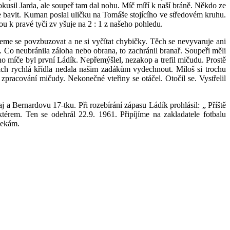
kusil Jarda, ale soupeř tam dal nohu. Míč míří k naší bráně. Někdo ze
 se bavit. Kuman poslal uličku na Tomáše stojícího ve středovém kruhu.
u k pravé tyči zv yšuje na 2 : 1 z našeho pohledu.
me se povzbuzovat a ne si vyčítat chybičky. Těch se nevyvaruje ani
ě. Co neubránila záloha nebo obrana, to zachránil branař. Soupeři měli
ho míče byl první Ládík. Nepřemýšlel, nezakop a trefil mičudu. Prostě
jich rychlá křídla nedala našim zadákům vydechnout. Miloš si trochu
zpracování mičudy. Nekonečné vteřiny se otáčel. Otočil se. Vystřelil
 Bernardovu 17-tku. Při rozebírání zápasu Ládík prohlásil: „ Příště
érem. Ten se odehrál 22.9. 1961. Připíjíme na zakladatele fotbalu
mekám.