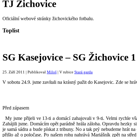
TJ Žichovice
Oficiální webové stránky žichovického fotbalu.
Toplist
SG Kasejovice – SG Žichovice 1 
25. Září 2011 | Publikoval
Miloš
| V rubice
Stará garda
V sobotu 24.9. jsme zavítali na krásný pažit do Kasejovic. Zde se h
Před zápasem
My jsme přijeli ve 13-ti a domácí zahajovali v 9-ti. Velmi rychle vš
Zahájili jsme. Domácím opět parádně hrála záloha. Opravdu hezky si 
je samá sádra a bude pískat z tribuny. No a tak prý nebudeme hrát na of
přišlo až o poločase. Po našem rohu nahrává Mariášník zpět na střed