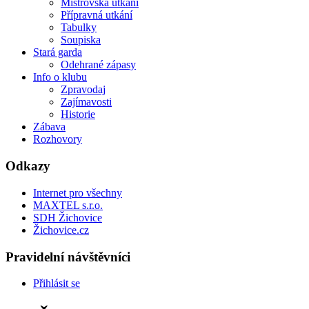
Mistrovská utkání
Přípravná utkání
Tabulky
Soupiska
Stará garda
Odehrané zápasy
Info o klubu
Zpravodaj
Zajímavosti
Historie
Zábava
Rozhovory
Odkazy
Internet pro všechny
MAXTEL s.r.o.
SDH Žichovice
Žichovice.cz
Pravidelní návštěvníci
Přihlásit se