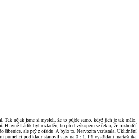
. Tak nějak jsme si mysleli, že to půjde samo, když jich je tak málo.
ní. Hlavně Ládík byl rozladěn, bo před výkopem se řeklo, že rozhodčí
do šibenice, ale prý z ofsidu. A bylo to. Nervozita vzrůstala. Uklidnění
pumelicí pod kladr stanovil stav na 0 : 1. Při vystřídání mariášníka