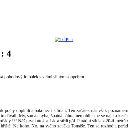
: 4
rává pohodový fotbálek s velmi silným soupeřem.
ak počty doplnili a nakonec i střídali. Ten začátek nás však poznamenal
to dávali. My, samá chyba, špatná náhra, nemohli jsme se najít a kecá
sidy !?! Náš první útok a Láďa střílí gól. Parádní střela z 20-ti metrů 
 hřiště. Na koho. No, na svého zeťáka Tomáše. Ten se rozhod a parádní 