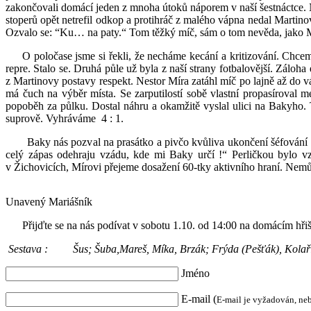
zakončovali domácí jeden z mnoha útoků náporem v naší šestnáctce. Ná
stoperů opět netrefil odkop a protihráč z malého vápna nedal Martinov
Ozvalo se: “Ku… na paty.“ Tom těžký míč, sám o tom nevěda, jako Mess
O poločase jsme si řekli, že necháme kecání a kritizování. Chceme
repre. Stalo se. Druhá půle už byla z naší strany fotbalovější. Záloh
z Martinovy postavy respekt. Nestor Míra zatáhl míč po lajně až do v
má čuch na výběr místa. Se zarputilostí sobě vlastní propasíroval 
popoběh za půlku. Dostal náhru a okamžitě vyslal ulici na Bakyho. T
suprově. Vyhráváme 4 : 1.
Baky nás pozval na prasátko a pivčo kvůliva ukončení šéfování hosp
celý zápas odehraju vzádu, kde mi Baky určí !“ Perličkou bylo vz
v Žichovicích, Mírovi přejeme dosažení 60-tky aktivního hraní. Nem
Unavený Mariášník
Přijďte se na nás podívat v sobotu 1.10. od 14:00 na domácím hřišt
Sestava : Šus; Šuba,Mareš, Míka, Brzák; Frýda (Pešťák), Kolařík
Jméno
E-mail (
E-mail je vyžadován, ne