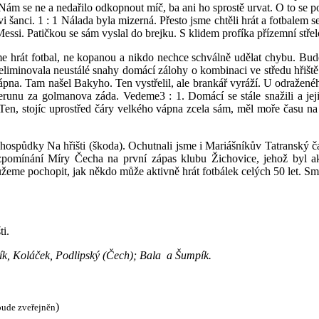
m se ne a nedařilo odkopnout míč, ba ani ho sprostě urvat. O to se po
i šanci. 1 : 1 Nálada byla mizerná. Přesto jsme chtěli hrát a fotbalem
i. Patičkou se sám vyslal do brejku. S klidem profíka přízemní střelo
 hrát fotbal, ne kopanou a nikdo nechce schválně udělat chybu. Bude
a eliminovala neustálé snahy domácí zálohy o kombinaci ve středu hřišt
ápna. Tam našel Bakyho. Ten vystřelil, ale brankář vyráží. U odražené
merunu za golmanova záda. Vedeme3 : 1. Domácí se stále snažili a je
en, stojíc uprostřed čáry velkého vápna zcela sám, měl moře času na 
ůdky Na hřišti (škoda). Ochutnali jsme i Mariášníkův Tatranský čaj a
pomínání Míry Čecha na první zápas klubu Žichovice, jehož byl akt
ůžeme pochopit, jak někdo může aktivně hrát fotbálek celých 50 let. S
i.
, Koláček, Podlipský (Čech); Bala a Šumpík.
)
bude zveřejněn