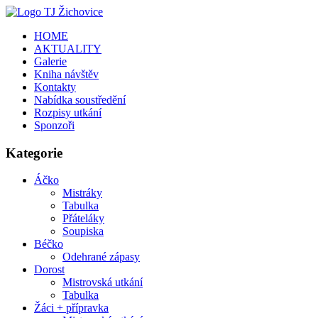
HOME
AKTUALITY
Galerie
Kniha návštěv
Kontakty
Nabídka soustředění
Rozpisy utkání
Sponzoři
Kategorie
Áčko
Mistráky
Tabulka
Přáteláky
Soupiska
Béčko
Odehrané zápasy
Dorost
Mistrovská utkání
Tabulka
Žáci + přípravka