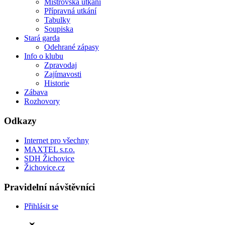
Mistrovská utkání
Přípravná utkání
Tabulky
Soupiska
Stará garda
Odehrané zápasy
Info o klubu
Zpravodaj
Zajímavosti
Historie
Zábava
Rozhovory
Odkazy
Internet pro všechny
MAXTEL s.r.o.
SDH Žichovice
Žichovice.cz
Pravidelní návštěvníci
Přihlásit se