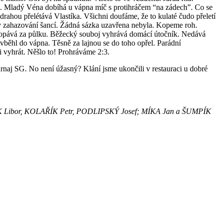
tok. Mladý Véna dobíhá u vápna míč s protihráčem “na zádech”. Co se
drahou přelétává Vlastíka. Všichni doufáme, že to kulaté čudo přeletí
 v zahazování šancí. Žádná sázka uzavřena nebyla. Kopeme roh.
kopává za půlku. Běžecký souboj vyhrává domácí útočník. Nedává
 vběhl do vápna. Těsně za lajnou se do toho opřel. Parádní
i vyhrát. Něšlo to! Prohráváme 2:3.
urnaj SG. No není úžasný? Klání jsme ukončili v restauraci u dobré
EK Libor, KOLAŘÍK Petr, PODLIPSKÝ Josef; MÍKA Jan a ŠUMPÍK