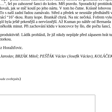
v pr…”, šel po zahozené šanci do kolen. Měl pravdu. Sporadický protiú
ovali, jak se míč koulí po jeho nártu. V tom ho čutne. Krásně lobovou 
To s naší zadní řadou zamávalo. Střed a předek se neustále předháněli
omácí “16″-tkou. Runy kope. Brankář chytá. Na nic nečeká. Fofrem vy
 gól byla ještě prkenější a nervóznější. Až Kuman po náhře od Bernarda
ěkolik minut. Při zachování klidu v koncovce by šlo, dle počtu šancí, 
roduktivitě. Ládík prohlásil, že již nikdy nepůjde před zápasem hrát t
ktorkou.
e z Horažďovic.
 Jaroslav, BRZÁK Miloš; PEŠŤÁK Václav (Josefík Václav), KOLÁČ
)
bude zveřejněn