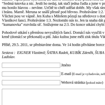
“Sedmá tutovka a nic. Jestli ho nedaj, tak stačí jedna čudla a jsme 
mu honilo hlavou – nevíme. Určitě to chtěl udělat dobře. My však sled
i bránu. Marně. Meruna se snáší přesně pod břevno. Prohráváme 1:2. 
Všichni jsou ve vápně. Jen Kuba s Milošem pózují na středovce s d
Vlastíkovi šanci. Prohráváme 1:3. Nezlomilo nás to. Jen ta snaha dát
“kumanovka” rozvlnila síť. Snižujeme na 2:3. Do konce utkání chybí n
Pohodové utkání s přemírou nevyužitých šancí. Domácí nás vyučili v p
krmě (domácí se překonali) a pití. Jako kulisu jsme měli zisk titulu Vi
Příště, 29.5. 2011, se představíme doma. Ve 14 hodin přivítáme borc
Sestava : EIGNER Vlastimil; ŠATRA Radek, KUBÍK Zdeněk, ŠUBA
Ladislav.
Jméno
E-mail (
E-mail je vyžadován, ne
Webová stránka (
)
pokud máte