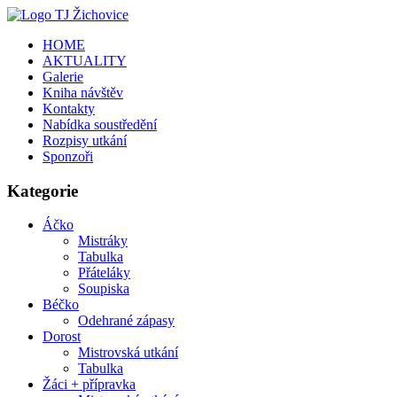
HOME
AKTUALITY
Galerie
Kniha návštěv
Kontakty
Nabídka soustředění
Rozpisy utkání
Sponzoři
Kategorie
Áčko
Mistráky
Tabulka
Přáteláky
Soupiska
Béčko
Odehrané zápasy
Dorost
Mistrovská utkání
Tabulka
Žáci + přípravka