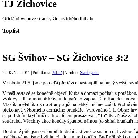
TJ Žichovice
Oficiální webové stránky žichovického fotbalu.
Toplist
SG Švihov – SG Žichovice 3:2
22. Květen 2011 | Publikoval
Miloš
| V rubice
Stará garda
V sobotu 21.5. jsme po delší přestávce nastoupili na hustý vyšší tráv
V naší sestavě se konečně objevil Kuba a domácí počítali s porážkou.
však vyslali kolmou přihrávku do našeho vápna. Tam Radek stínoval “ž
Vlastík udělal úkrok do strany a již na lehký míč nedosáhl. Prohrávám
překonává výborného domácího brankáře. Vyrovnáno 1:1. Obraz hry se
se perfktním krytí míče a hrou tělem prosazovala “16″-tka. Naše zálo
soudruhů. Všechny akce končily špatnou náhrou (to sbíral brankář) n
Do druhé půle jsme vstoupili tradičně aktivně se snahou dát vedoucí
malého vápna jsme byli hned, ale tam to končilo. Buď přihrávkou na 