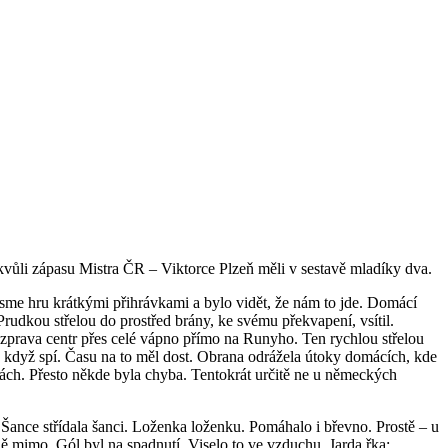
 kvůli zápasu Mistra ČR – Viktorce Plzeň měli v sestavě mladíky dva.
jsme hru krátkými přihrávkami a bylo vidět, že nám to jde. Domácí
rudkou střelou do prostřed brány, ke svému překvapení, vsítil.
l zprava centr přes celé vápno přímo na Runyho. Ten rychlou střelou
 když spí. Času na to měl dost. Obrana odrážela útoky domácích, kde
nách. Přesto někde byla chyba. Tentokrát určitě ne u německých
Šance střídala šanci. Loženka loženku. Pomáhalo i břevno. Prostě – u
ě mimo. Gól byl na spadnutí. Viselo to ve vzduchu. Jarda řka: