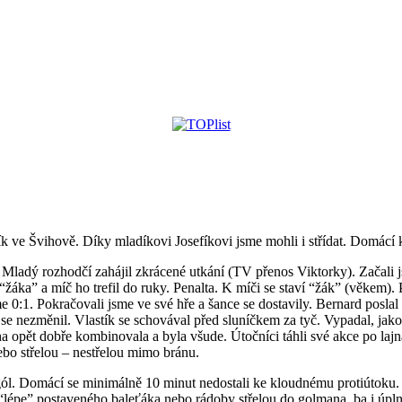
ník ve Švihově. Díky mladíkovi Josefíkovi jsme mohli i střídat. Domácí
 Mladý rozhodčí zahájil zkrácené utkání (TV přenos Viktorky). Začali 
áka” a míč ho trefil do ruky. Penalta. K míči se staví “žák” (věkem). P
e 0:1. Pokračovali jsme ve své hře a šance se dostavily. Bernard posla
 nezměnil. Vlastík se schovával před sluníčkem za tyč. Vypadal, jako
ha opět dobře kombinovala a byla všude. Útočníci táhli své akce po laj
ebo střelou – nestřelou mimo bránu.
 gól. Domácí se minimálně 10 minut nedostali ke kloudnému protiútoku. 
“lépe” postaveného baleťáka nebo rádoby střelou do golmana, ba i úpln