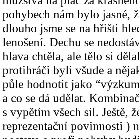
mužstva na plac za krásného
pohybech nám bylo jasné, ž
dlouho jsme se na hřišti hle
lenošení. Dechu se nedostáv
hlava chtěla, ale tělo si děl
protihráči byli všude a něj
půle hodnotit jako “výzkum
a co se dá udělat. Kombinač
s vypětím všech sil. Ještě, 
reprezentační povinnosti )