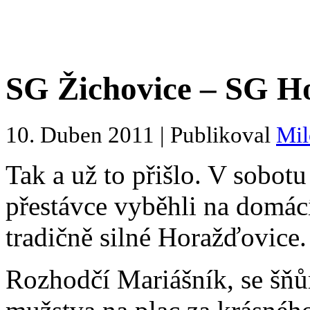
SG Žichovice – SG Ho
10. Duben 2011 | Publikoval
Mil
Tak a už to přišlo. V sobot
přestávce vyběhli na domác
tradičně silné Horažďovice.
Rozhodčí Mariášník, se šňů