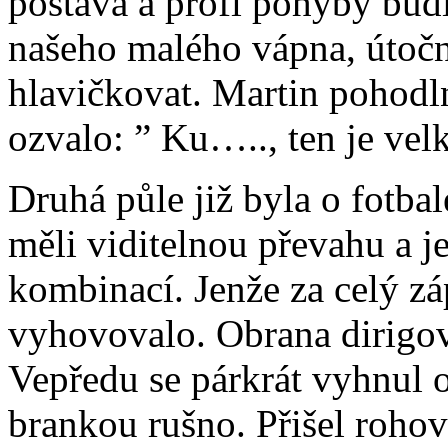
postava a profi pohyby budi
našeho malého vápna, útoční
hlavičkovat. Martin pohodl
ozvalo: ” Ku….., ten je velk
Druhá půle již byla o fotbal
měli viditelnou převahu a j
kombinací. Jenže za celý zá
vyhovovalo. Obrana dirigo
Vepředu se párkrát vyhnul 
brankou rušno. Přišel roho