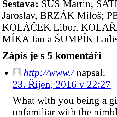
Sestava:
ŠŮS Martin; ŠAT
Jaroslav, BRZÁK Miloš; P
KOLÁČEK Libor, KOLAŘÍK
MÍKA Jan a ŠUMPÍK Ladis
Zápis je s 5 komentáři
http://www./
napsal:
23. Říjen, 2016 v 22:27
What with you being a gi
unfamiliar with the nimb