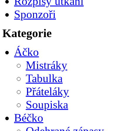
Rozpisy utkání
Sponzoři
Kategorie
Áčko
Mistráky
Tabulka
Přáteláky
Soupiska
Béčko
Odehrané zápasy