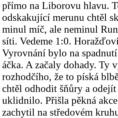
přímo na Liborovu hlavu. T
odskakující merunu chtěl 
minul míč, ale neminul Run
síti. Vedeme 1:0. Horažďovi
Vyrovnání bylo na spadnutí
áčka. A začaly dohady. Ty v
rozhodčího, že to píská blbě
chtěl odhodit šňůry a odejít
uklidnilo. Přišla pěkná ak
zachytil na středovém kruh